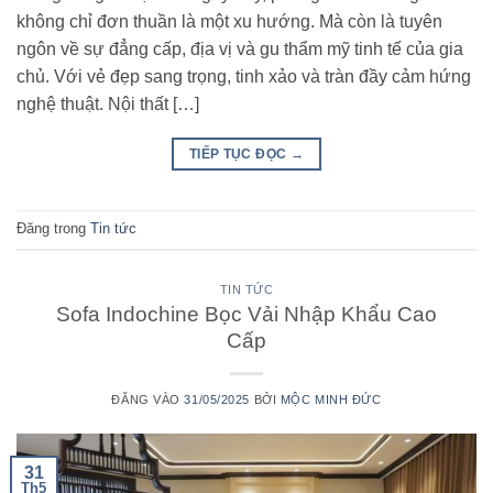
không chỉ đơn thuần là một xu hướng. Mà còn là tuyên
ngôn về sự đẳng cấp, địa vị và gu thẩm mỹ tinh tế của gia
chủ. Với vẻ đẹp sang trọng, tinh xảo và tràn đầy cảm hứng
nghệ thuật. Nội thất […]
TIẾP TỤC ĐỌC
→
Đăng trong
Tin tức
TIN TỨC
Sofa Indochine Bọc Vải Nhập Khẩu Cao
Cấp
ĐĂNG VÀO
31/05/2025
BỞI
MỘC MINH ĐỨC
31
Th5