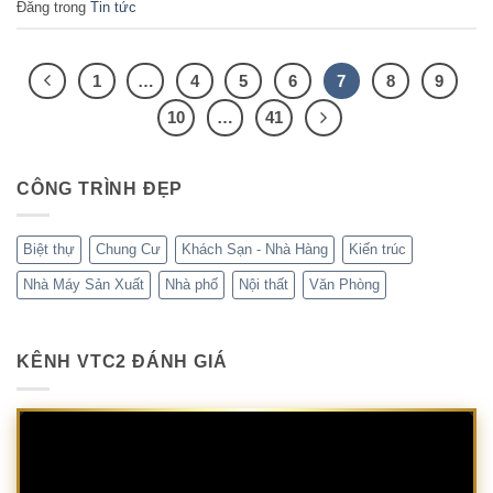
Đăng trong
Tin tức
1
…
4
5
6
7
8
9
10
…
41
CÔNG TRÌNH ĐẸP
Biệt thự
Chung Cư
Khách Sạn - Nhà Hàng
Kiến trúc
Nhà Máy Sản Xuất
Nhà phố
Nội thất
Văn Phòng
KÊNH VTC2 ĐÁNH GIÁ
Trình
chơi
Video