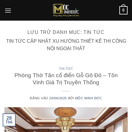
Bỏ
0
qua
nội
dung
LƯU TRỮ DANH MỤC:
TIN TỨC
TIN TỨC CẬP NHẬT XU HƯỚNG THIẾT KẾ THI CÔNG
NỘI NGOẠI THẤT
TIN TỨC
Phòng Thờ Tân cổ điển Gỗ Gõ Đỏ – Tôn
Vinh Giá Trị Truyền Thống
ĐĂNG VÀO
28/06/2025
BỞI
MỘC MINH ĐỨC
28
Th6