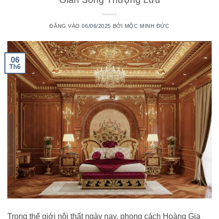
ĐĂNG VÀO
06/06/2025
BỞI
MỘC MINH ĐỨC
06
Th6
Trong thế giới nội thất ngày nay, phong cách Hoàng Gia