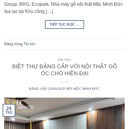
Group, BRG, Ecopark. Nhà máy gỗ nội thất Mộc Minh Đức
tọa lạc tại Khu công […]
TIẾP TỤC ĐỌC
→
Đăng trong
Tin tức
TIN TỨC
BIỆT THỰ ĐẲNG CẤP VỚI NỘI THẤT GỖ
ÓC CHÓ HIỆN ĐẠI
ĐĂNG VÀO
24/05/2025
BỞI
MỘC MINH ĐỨC
24
Th5