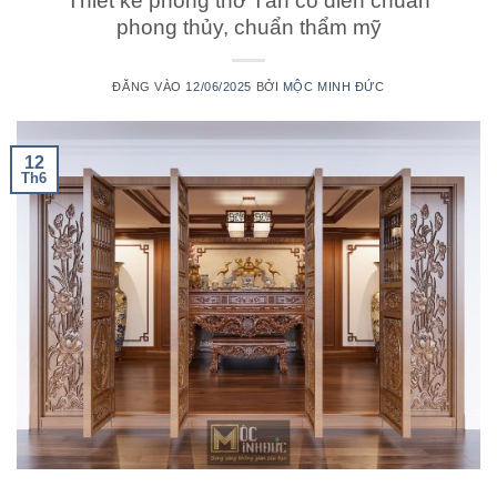
Thiết kế phòng thờ Tân cổ điển chuẩn
phong thủy, chuẩn thẩm mỹ
ĐĂNG VÀO
12/06/2025
BỞI
MỘC MINH ĐỨC
12
Th6