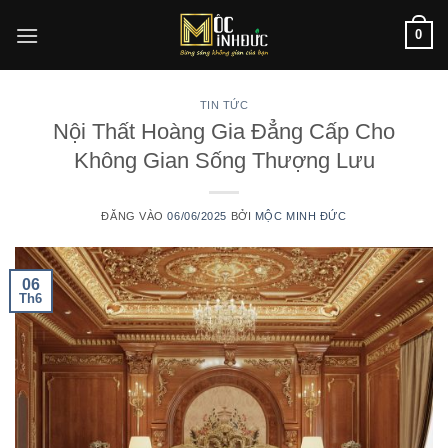
Bỏ
0
qua
nội
dung
TIN TỨC
Nội Thất Hoàng Gia Đẳng Cấp Cho
Không Gian Sống Thượng Lưu
ĐĂNG VÀO
06/06/2025
BỞI
MỘC MINH ĐỨC
06
Th6