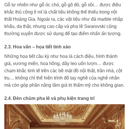
Gỗ tự nhiên như gỗ óc chó, gỗ gõ đỏ, gỗ sồi… được điêu
khắc thủ công tỉ mỉ là chất liệu không thể thiếu trong nội
thất Hoàng Gia. Ngoài ra, các vật liệu như đá marble nhập
khẩu, da thật, nhung cao cấp và pha lê Swarovski cũng
thường xuyên được sử dụng để tạo điểm nhấn ấn tượng.
2.3. Hoa văn – họa tiết tinh xảo
Những họa tiết cầu kỳ như hoa lá cách điệu, hình thánh
giá, vương miện, hoa hồng, dây leo uốn lượn… được
chạm khắc tinh tế trên các bề mặt đồ nội thất, trần nhà, cột
trụ… không chỉ thể hiện trình độ tay nghề của nghệ nhân
mà còn góp phần nâng tầm giá trị thẩm mỹ cho không gian.
2.4. Đèn chùm pha lê và phụ kiện trang trí