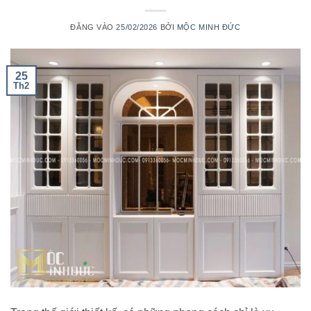
ĐĂNG VÀO
25/02/2026
BỞI
MỘC MINH ĐỨC
25
Th2