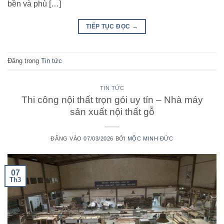
bền và phù […]
TIẾP TỤC ĐỌC
→
Đăng trong
Tin tức
TIN TỨC
Thi công nội thất trọn gói uy tín – Nhà máy
sản xuất nội thất gỗ
ĐĂNG VÀO
07/03/2026
BỞI
MỘC MINH ĐỨC
07
Th3