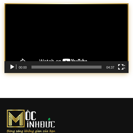
Trình
chơi
Video
00:00
04:37