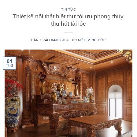
TIN TỨC
Thiết kế nội thất biệt thự tối ưu phong thủy,
thu hút tài lộc
ĐĂNG VÀO
04/03/2026
BỞI
MỘC MINH ĐỨC
04
Th3