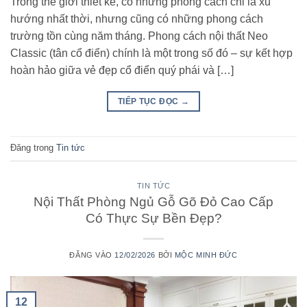
Trong thế giới thiết kế, có những phong cách chỉ là xu
hướng nhất thời, nhưng cũng có những phong cách
trường tồn cùng năm tháng. Phong cách nội thất Neo
Classic (tân cổ điển) chính là một trong số đó – sự kết hợp
hoàn hảo giữa vẻ đẹp cổ điển quý phái và […]
TIẾP TỤC ĐỌC
→
Đăng trong
Tin tức
TIN TỨC
Nội Thất Phòng Ngủ Gỗ Gõ Đỏ Cao Cấp
Có Thực Sự Bền Đẹp?
ĐĂNG VÀO
12/02/2026
BỞI
MỘC MINH ĐỨC
12