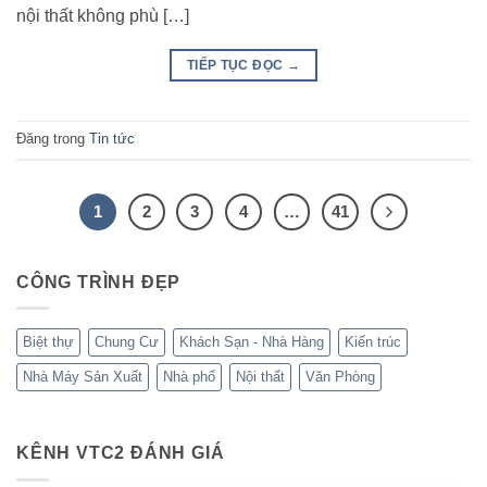
nội thất không phù […]
TIẾP TỤC ĐỌC
→
Đăng trong
Tin tức
1
2
3
4
…
41
CÔNG TRÌNH ĐẸP
Biệt thự
Chung Cư
Khách Sạn - Nhà Hàng
Kiến trúc
Nhà Máy Sản Xuất
Nhà phố
Nội thất
Văn Phòng
KÊNH VTC2 ĐÁNH GIÁ