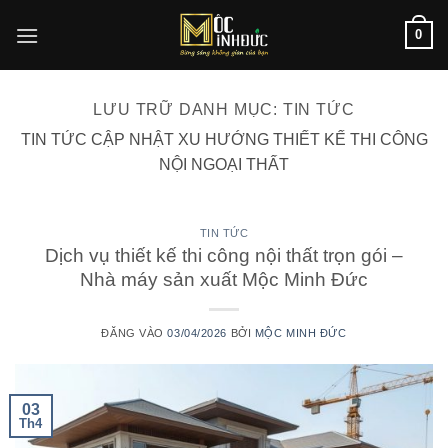
Bỏ
0
qua
nội
dung
LƯU TRỮ DANH MỤC:
TIN TỨC
TIN TỨC CẬP NHẬT XU HƯỚNG THIẾT KẾ THI CÔNG
NỘI NGOẠI THẤT
TIN TỨC
Dịch vụ thiết kế thi công nội thất trọn gói –
Nhà máy sản xuất Mộc Minh Đức
ĐĂNG VÀO
03/04/2026
BỞI
MỘC MINH ĐỨC
03
Th4