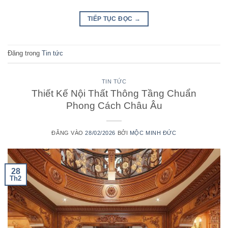
TIẾP TỤC ĐỌC
→
Đăng trong
Tin tức
TIN TỨC
Thiết Kế Nội Thất Thông Tầng Chuẩn
Phong Cách Châu Âu
ĐĂNG VÀO
28/02/2026
BỞI
MỘC MINH ĐỨC
28
Th2