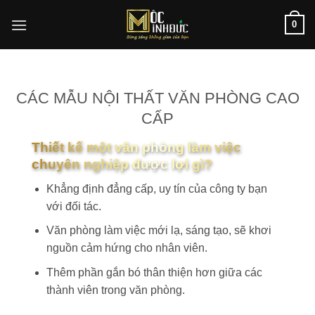
Bỏ
0
qua
nội
dung
CÁC MẪU NỘI THẤT VĂN PHÒNG CAO
CẤP
Thiết kế một văn phòng làm việc
chuyên nghiệp được lợi gì?
Khẳng định đẳng cấp, uy tín của công ty bạn
với đối tác.
Văn phòng làm việc mới lạ, sáng tạo, sẽ khơi
nguồn cảm hứng cho nhân viên.
Thêm phần gắn bó thân thiện hơn giữa các
thành viên trong văn phòng.