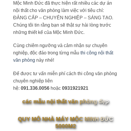
Mộc Minh Đức đã thực hiện rất nhiều các dự án
nội thất cho văn phòng làm việc với tiêu chí:
ĐẲNG CẤP – CHUYÊN NGHIỆP – SÁNG TẠO.
Chúng tôi tin rằng bạn sẽ thật sự hài lòng trước
những thiết kế của Mộc Minh Đức.
Cùng chiêm ngưỡng và cảm nhận sự chuyên
nghiệp, độc đáo trong từng mẫu
thi công nội thất
văn phòng
này nhé!
Để được tư vấn miễn phí cách thi công văn phòng
chuyên nghiệp liên
hệ:
091.336.0056
hoặc
0931921921
các mẫu nội thất văn phòng đẹp
QUY MÔ NHÀ MÁY MỘC MINH ĐỨC
5000M2