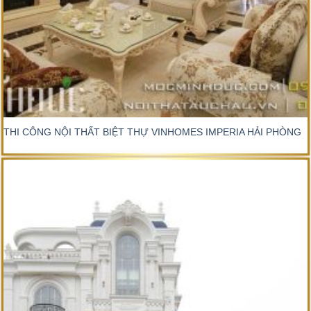
THI CÔNG NỘI THẤT BIỆT THỰ VINHOMES IMPERIA HẢI PHÒNG