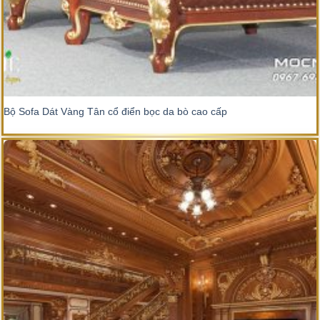
Bộ Sofa Dát Vàng Tân cổ điển bọc da bò cao cấp