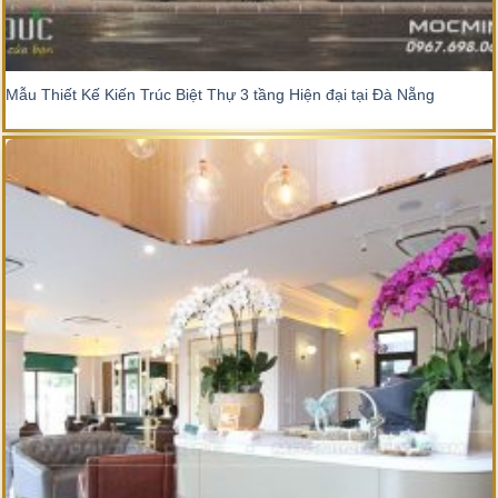
Mẫu Thiết Kế Kiến Trúc Biệt Thự 3 tầng Hiện đại tại Đà Nẵng