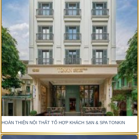
HOÀN THIỆN NỘI THẤT TỔ HỢP KHÁCH SẠN & SPA TONKIN