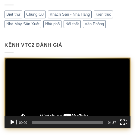
Biệt thự
Chung Cư
Khách Sạn - Nhà Hàng
Kiến trúc
Nhà Máy Sản Xuất
Nhà phố
Nội thất
Văn Phòng
KÊNH VTC2 ĐÁNH GIÁ
Trình
chơi
Video
00:00
04:37