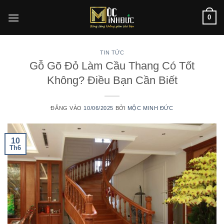
Bỏ
0
qua
nội
dung
TIN TỨC
Gỗ Gõ Đỏ Làm Cầu Thang Có Tốt
Không? Điều Bạn Cần Biết
ĐĂNG VÀO
10/06/2025
BỞI
MỘC MINH ĐỨC
10
Th6