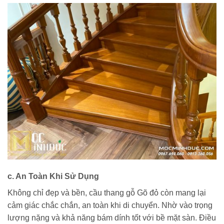
c. An Toàn Khi Sử Dụng
Không chỉ đẹp và bền, cầu thang gỗ Gõ đỏ còn mang lại
cảm giác chắc chắn, an toàn khi di chuyển. Nhờ vào trọng
lượng nặng và khả năng bám dính tốt với bề mặt sàn. Điều