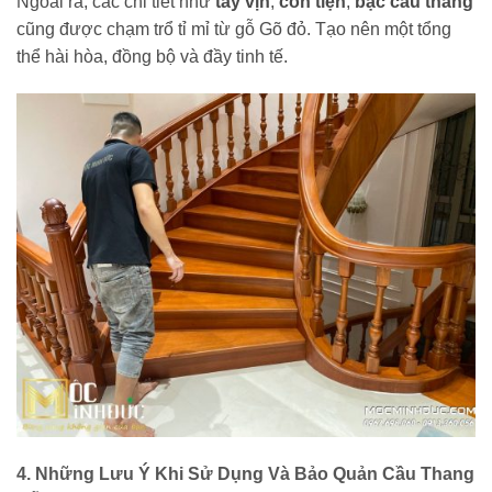
Ngoài ra, các chi tiết như
tay vịn
,
con tiện
,
bậc cầu thang
cũng được chạm trổ tỉ mỉ từ gỗ Gõ đỏ. Tạo nên một tổng
thể hài hòa, đồng bộ và đầy tinh tế.
4. Những Lưu Ý Khi Sử Dụng Và Bảo Quản Cầu Thang