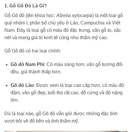
1. Gỗ Gõ Đỏ Là Gì?
Gỗ Gõ đỏ (tên khoa học:
Afzelia xylocarpa
) là một loại gỗ
quý nhóm I, phân bố chủ yếu ở Lào, Campuchia và Việt
Nam. Đây là loại gỗ có màu đỏ đặc trưng, vân gỗ to, sắc
nét và mang giá trị kinh tế cũng như thẩm mỹ cao.
Gỗ Gõ đỏ có hai loại chính:
Gõ đỏ Nam Phi
: Có màu sáng hơn, vân gỗ tương đối
đều, giá thành thấp hơn.
Gõ đỏ Lào
: Được xem là loại cao cấp hơn, có màu đỏ
đậm, vân gỗ đẹp, tuổi thọ rất cao, độ cứng và độ nặng
lớn.
Dù là loại nào, gỗ Gõ đỏ vẫn giữ được những đặc tính
vượt trội về độ bền và tính thẩm mỹ.