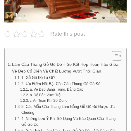
Rate this post
Làm Cầu Thang Gỗ Gõ Đỏ – Sự Kết Hợp Hoàn Hảo Giữa
Vẻ Đẹp Cổ Điển Và Chất Lượng Vượt Thời Gian
1. Gỗ Gõ Đỏ Là Gì?
2. Ưu Điểm Nổi Bật Của Cầu Thang Gỗ Gõ Đỏ
a. Vẻ Đẹp Sang Trọng, Đẳng Cấp
b. Độ Bền Vượt Trội
c. An Toàn Khi Sử Dụng
3. Các Mẫu Cầu Thang Làm Bằng Gỗ Gõ Đỏ Được Ưa
Chuộng
4. Những Lưu Ý Khi Sử Dụng Và Bảo Quản Cầu Thang
Gỗ Gõ Đỏ
5. Giá Thành Làm Cầu Thang Gỗ Gõ Đỏ – Có Đáng Đầu