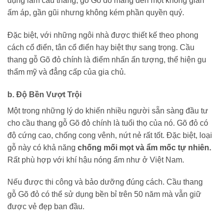
dụng làm cầu thang, gỗ Gõ đỏ mang đến một không gian
ấm áp, gần gũi nhưng không kém phần quyền quý.
Đặc biệt, với những ngôi nhà được thiết kế theo phong
cách cổ điển, tân cổ điển hay biệt thự sang trọng. Cầu
thang gỗ Gõ đỏ chính là điểm nhấn ấn tượng, thể hiện gu
thẩm mỹ và đẳng cấp của gia chủ.
b. Độ Bền Vượt Trội
Một trong những lý do khiến nhiều người sẵn sàng đầu tư
cho cầu thang gỗ Gõ đỏ chính là tuổi thọ của nó. Gõ đỏ có
độ cứng cao, chống cong vênh, nứt nẻ rất tốt. Đặc biệt, loại
gỗ này có khả năng
chống mối mọt và ẩm mốc tự nhiên.
Rất phù hợp với khí hậu nóng ẩm như ở Việt Nam.
Nếu được thi công và bảo dưỡng đúng cách. Cầu thang
gỗ Gõ đỏ có thể sử dụng bền bỉ trên 50 năm mà vẫn giữ
được vẻ đẹp ban đầu.