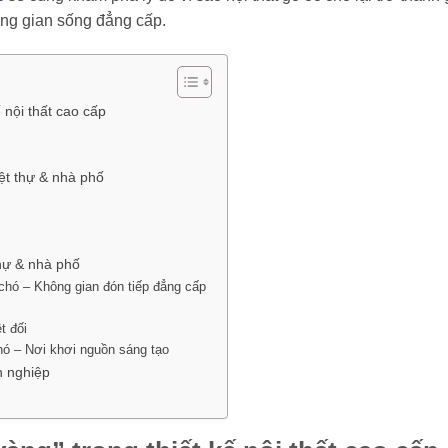
ông gian sống đẳng cấp.
ế nội thất cao cấp
iệt thự & nhà phố
thự & nhà phố
 chó – Không gian đón tiếp đẳng cấp
t đối
hó – Nơi khơi nguồn sáng tạo
n nghiệp