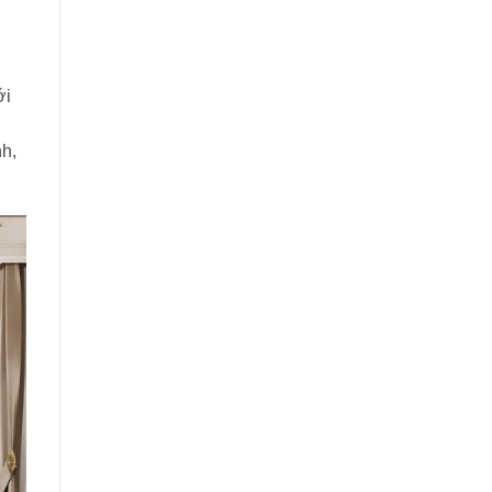
ới
nh,