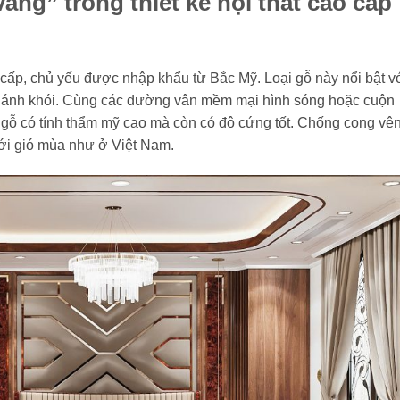
vàng” trong thiết kế nội thất cao cấp
o cấp, chủ yếu được nhập khẩu từ Bắc Mỹ. Loại gỗ này nổi bật v
c ánh khói. Cùng các đường vân mềm mại hình sóng hoặc cuộn
i gỗ có tính thẩm mỹ cao mà còn có độ cứng tốt. Chống cong vê
đới gió mùa như ở Việt Nam.