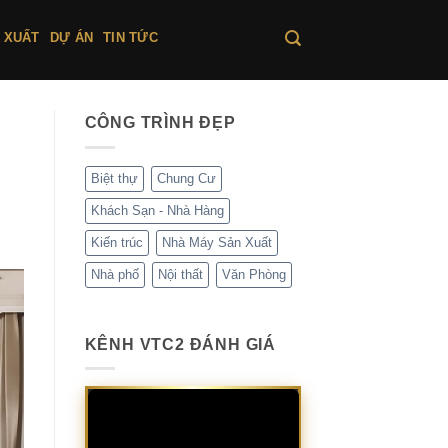
 XUẤT
DỰ ÁN
TIN TỨC
CÔNG TRÌNH ĐẸP
Biệt thự
Chung Cư
Khách Sạn - Nhà Hàng
Kiến trúc
Nhà Máy Sản Xuất
Nhà phố
Nội thất
Văn Phòng
KÊNH VTC2 ĐÁNH GIÁ
Trình
chơi
Video