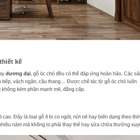
hiết kế
hay
đương đại
, gỗ óc chó đều có thể đáp ứng hoàn hảo. Các sả
ủ bếp, vách ngăn, cầu thang… Được chế tác từ gỗ óc chó luôn
g không kém phần mạnh mẽ, đẳng cấp.
cao. Đây là loại gỗ ít bị co ngót, nứt nẻ hay biến dạng theo thờ
 nhiều năm mà không lo phải thay thế hay sửa chữa thường xuy