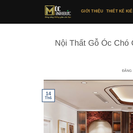
Bỏ
qua
GIỚI THIỆU
THIẾT KẾ KI
nội
dung
Nội Thất Gỗ Óc Chó 
ĐĂNG
14
Th6