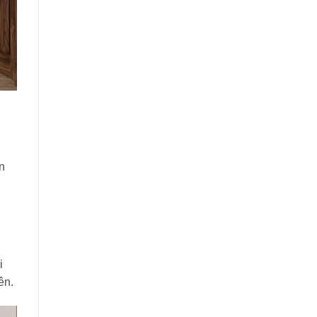
n
i
ên.