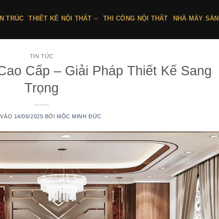
ẾN TRÚC
THIẾT KẾ NỘI THẤT
THI CÔNG NỘI THẤT
NHÀ MÁY SẢN
TIN TỨC
Cao Cấp – Giải Pháp Thiết Kế Sang
Trọng
 VÀO
14/06/2025
BỞI
MỘC MINH ĐỨC