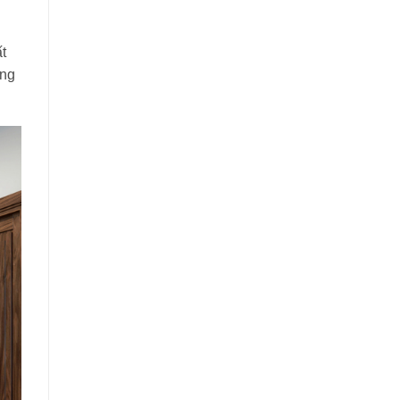
t
ũng