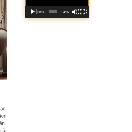
00:00
04:37
Đặc
hiện
bền
giải