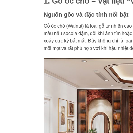
1. Gỗ óc chó – Vật liệu “
Nguồn gốc và đặc tính nổi bật
Gỗ óc chó (Walnut) là loại gỗ tự nhiên ca
màu nâu socola đậm, đôi khi ánh tím hoặ
xoáy cực kỳ bắt mắt. Đây không chỉ là loạ
mối mọt và rất phù hợp với khí hậu nhiệt 