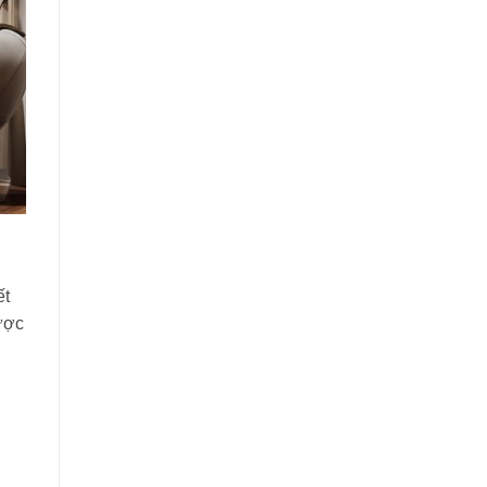
ết
ược