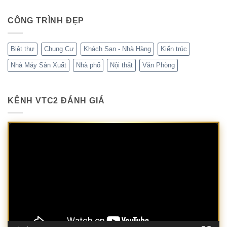
CÔNG TRÌNH ĐẸP
Biệt thự
Chung Cư
Khách Sạn - Nhà Hàng
Kiến trúc
Nhà Máy Sản Xuất
Nhà phố
Nội thất
Văn Phòng
KÊNH VTC2 ĐÁNH GIÁ
Trình
chơi
Video