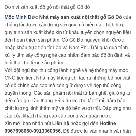
Đơn vị sản xuất đồ gỗ nội thất gỗ Gõ đỏ
Mộc Minh Đức
Nhà máy sản xuất nội thất gỗ Gõ Đỏ
của
chúng tôi được xây dựng với quy mô hiện đại. Tích hợp
quy trình sản xuất khép kín từ khâu tuyển chọn nguyên liệu
đến hoàn thiện sản phẩm. Gỗ Gõ Đỏ nguyên khối được
nhập khẩu trực tiếp từ Lào và Nam Phi. Trải qua quá trình
xử lý tẩm sấy công nghệ cao nhằm đảm bảo độ ổn định và
tuổi thọ cho từng sản phẩm.
Với đội ngũ thợ thủ công lành nghề và hệ thống máy móc
CNC tiên tiến. Nhà máy không chỉ tạo ra những bộ nội thất
có độ chính xác cao mà còn giữ được vẻ đẹp thủ công
truyền thống. Các sản phẩm nội thất từ bàn ghế, giường tủ
đến cửa gỗ, cầu thang. Đều được chế tác tỉ mỉ, đảm bảo
chất lượng, tính thẩm mỹ và độ bền vượt trội. Đáp ứng nhu
cầu của khách hàng cao cấp trong và ngoài nước.
Xin mời bạn nhấn nút
Liên hệ
hoặc gọi đến
Hotline
0967698060-0913360056.
Để được tư vấn nhanh và nhận