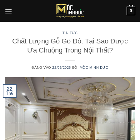
Bỏ
0
qua
nội
dung
TIN TỨC
Chất Lượng Gỗ Gõ Đỏ: Tại Sao Được
Ưa Chuộng Trong Nội Thất?
ĐĂNG VÀO
22/06/2025
BỞI
MỘC MINH ĐỨC
22
Th6