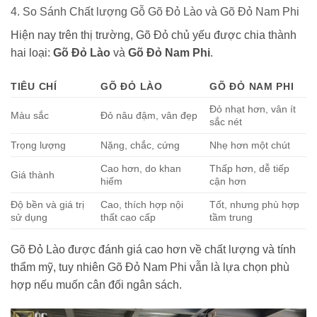
4. So Sánh Chất lượng Gỗ Gõ Đỏ Lào và Gõ Đỏ Nam Phi
Hiện nay trên thị trường, Gõ Đỏ chủ yếu được chia thành
hai loại:
Gõ Đỏ Lào
và
Gõ Đỏ Nam Phi
.
TIÊU CHÍ
GÕ ĐỎ LÀO
GÕ ĐỎ NAM PHI
Đỏ nhạt hơn, vân ít
Màu sắc
Đỏ nâu đậm, vân đẹp
sắc nét
Trọng lượng
Nặng, chắc, cứng
Nhẹ hơn một chút
Cao hơn, do khan
Thấp hơn, dễ tiếp
Giá thành
hiếm
cận hơn
Độ bền và giá trị
Cao, thích hợp nội
Tốt, nhưng phù hợp
sử dụng
thất cao cấp
tầm trung
Gõ Đỏ Lào được đánh giá cao hơn về chất lượng và tính
thẩm mỹ, tuy nhiên Gõ Đỏ Nam Phi vẫn là lựa chọn phù
hợp nếu muốn cân đối ngân sách.