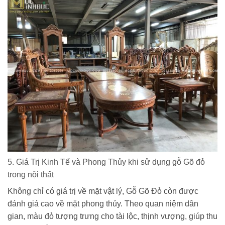
5. Giá Trị Kinh Tế và Phong Thủy khi sử dụng gỗ Gõ đỏ
trong nội thất
Không chỉ có giá trị về mặt vật lý, Gỗ Gõ Đỏ còn được
đánh giá cao về mặt phong thủy. Theo quan niệm dân
gian, màu đỏ tượng trưng cho tài lộc, thịnh vượng, giúp thu