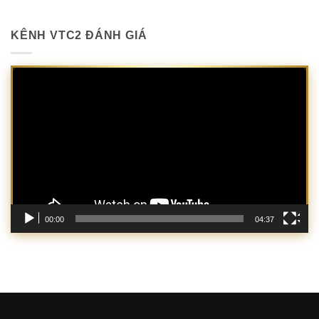
KÊNH VTC2 ĐÁNH GIÁ
Trình
chơi
Video
00:00
04:37