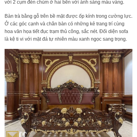
với 2 cụm đèn chùm ở hai bên với ánh sáng màu vàng.
Bàn trà bằng gỗ trên bề mặt được ốp kính trong cường lực.
Ở các góc cạnh và chân bàn có những kẻ trang trí cùng
hoa văn họa tiết đục trạm thủ công, sắc nét. Đối diện sofa
là kệ ti vi với mặt đá tự nhiên màu xanh ngọc sang trọng.