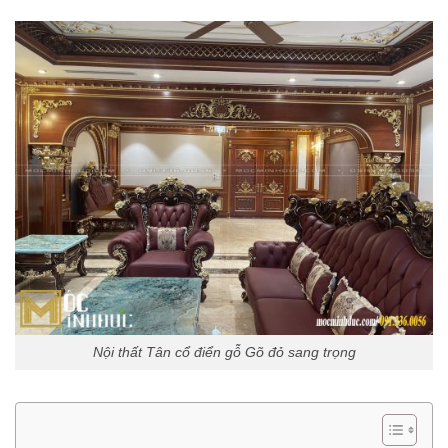
Nội thất Tân cổ điển gỗ Gõ đỏ sang trọng