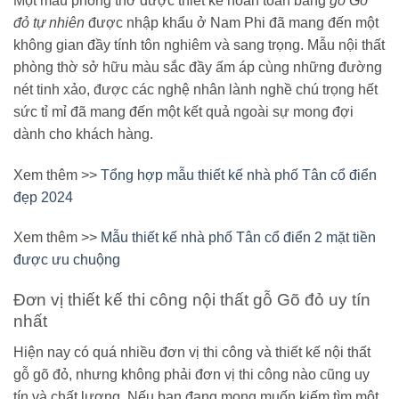
Một mẫu phòng thờ được thiết kế hoàn toàn bằng
gỗ Gõ
đỏ tự nhiên
được nhập khẩu ở Nam Phi đã mang đến một
không gian đầy tính tôn nghiêm và sang trọng. Mẫu nội thất
phòng thờ sở hữu màu sắc đầy ấm áp cùng những đường
nét tinh xảo, được các nghệ nhân lành nghề chú trọng hết
sức tỉ mỉ đã mang đến một kết quả ngoài sự mong đợi
dành cho khách hàng.
Xem thêm >>
Tổng hợp mẫu thiết kế nhà phố Tân cổ điển
đẹp 2024
Xem thêm >>
Mẫu thiết kế nhà phố Tân cổ điển 2 mặt tiền
được ưu chuộng
Đơn vị thiết kế thi công nội thất gỗ Gõ đỏ uy tín
nhất
Hiện nay có quá nhiều đơn vị thi công và thiết kế nội thất
gỗ gõ đỏ, nhưng không phải đơn vị thi công nào cũng uy
tín và chất lượng. Nếu bạn đang mong muốn kiếm tìm một