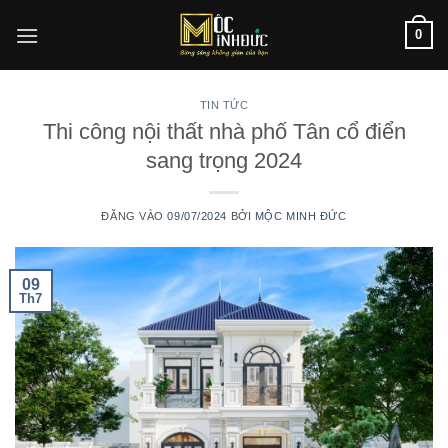
Bỏ
0
qua
nội
dung
TIN TỨC
Thi công nội thất nhà phố Tân cổ điển
sang trọng 2024
ĐĂNG VÀO
09/07/2024
BỞI
MỘC MINH ĐỨC
09
Th7