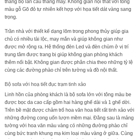
thang bộ lẫn cầu thang máy. Không gian nội thất với tông
màu gỗ Gõ đỏ tự nhiên kết hợp với họa tiết dát vàng sang
trọng.
Trần nhà với thiết kế dạng lõm trong phong thủy giúp gia
chủ có nhiều tài lộc, may mắn và giúp không gian như
được mở rộng ra. Hệ thống đèn Led và đèn chùm ở vị trí
trung tâm được trang bị giúp không gian phòng khách
thêm nổi bật. Không gian được phân chia theo những tỷ lệ
cùng các đường phào chỉ trên tường và đồ nội thất.
Bộ sofa với hoạ tiết đục trạm tinh xảo
Linh hồn của phòng khách là bộ sofa lớn với tông màu be
được bọc da cao cấp gồm hai hàng ghế dài và 1 ghế dời.
Trên bề mặt được chảm trổ hoa văn hoa tiết rất tinh xảo với
những đường cong uốn lượn mềm mại. Đằng sau là mảng
tường với hoa văn màu vàng có những đường phào chỉ
cùng bức tranh khung mạ kim loại màu vàng ở giữa. Cùng