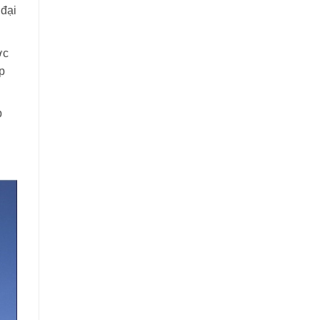
 đại
ợc
p
p