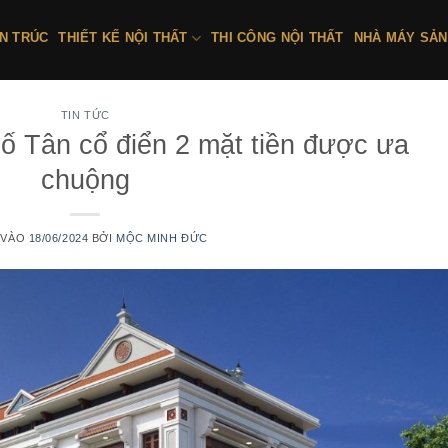
ẾN TRÚC
THIẾT KẾ NỘI THẤT
THI CÔNG NỘI THẤT
NHÀ MÁY SẢN
TIN TỨC
hố Tân cổ điển 2 mặt tiền được ưa
chuộng
 VÀO
18/06/2024
BỞI
MỘC MINH ĐỨC