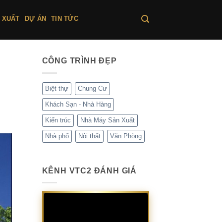
 XUẤT
DỰ ÁN
TIN TỨC
CÔNG TRÌNH ĐẸP
Biệt thự
Chung Cư
Khách Sạn - Nhà Hàng
Kiến trúc
Nhà Máy Sản Xuất
Nhà phố
Nội thất
Văn Phòng
KÊNH VTC2 ĐÁNH GIÁ
Trình
chơi
Video