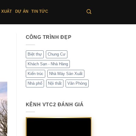
 XUẤT
DỰ ÁN
TIN TỨC
CÔNG TRÌNH ĐẸP
Biệt thự
Chung Cư
Khách Sạn - Nhà Hàng
Kiến trúc
Nhà Máy Sản Xuất
Nhà phố
Nội thất
Văn Phòng
KÊNH VTC2 ĐÁNH GIÁ
Trình
chơi
Video