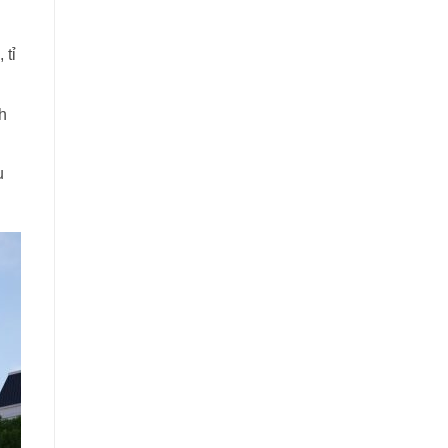
 tỉ
h
u