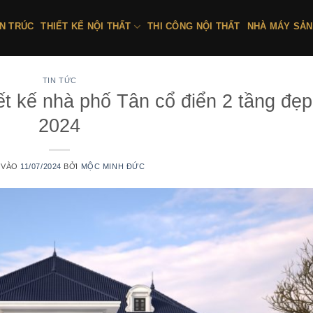
ẾN TRÚC
THIẾT KẾ NỘI THẤT
THI CÔNG NỘI THẤT
NHÀ MÁY SẢN
TIN TỨC
t kế nhà phố Tân cổ điển 2 tầng đẹp
2024
 VÀO
11/07/2024
BỞI
MỘC MINH ĐỨC