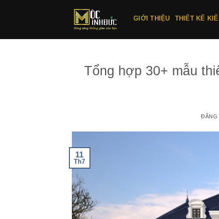
Bỏ
qua
GIỚI THIỆU
THIẾT KẾ KI
nội
dung
Tổng hợp 30+ mẫu thiế
ĐĂNG
11
Th7