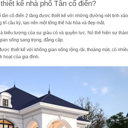
thiết kế nhà phố Tân cổ điển?
tân cổ điển 2 tầng được thiết kế với những đường nét tinh xảo,
g trí cầu kỳ, tạo nên một tổng thể hài hòa và đẹp mắt.
là biểu tượng của sự giàu có và quyền lực. Nó thể hiện sự thàn
gian sống sang trọng, đẳng cấp.
ược thiết kế với không gian sống rộng rãi, thoáng mát, có nhiề
 hoạt của gia đình.