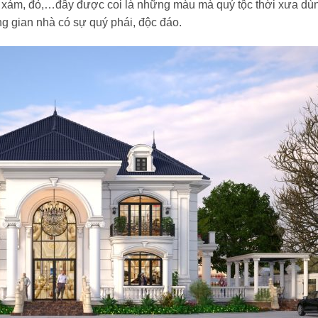
xám, đỏ,…đây được coi là những màu mà quý tộc thời xưa dù
g gian nhà có sự quý phái, độc đáo.