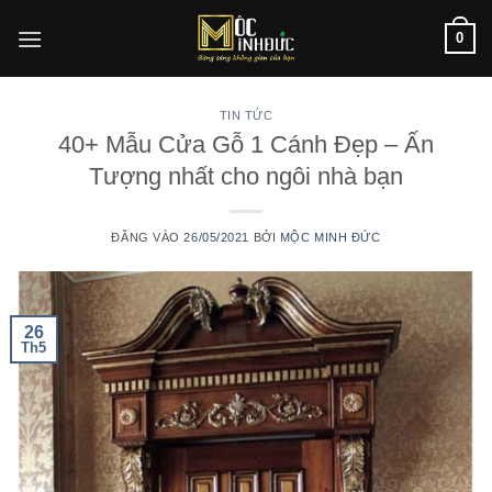
Bỏ
0
qua
nội
dung
TIN TỨC
40+ Mẫu Cửa Gỗ 1 Cánh Đẹp – Ấn
Tượng nhất cho ngôi nhà bạn
ĐĂNG VÀO
26/05/2021
BỞI
MỘC MINH ĐỨC
26
Th5