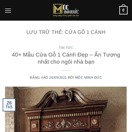
Bỏ
0
qua
nội
dung
LƯU TRỮ THẺ:
CỬA GỖ 1 CÁNH
TIN TỨC
40+ Mẫu Cửa Gỗ 1 Cánh Đẹp – Ấn Tượng
nhất cho ngôi nhà bạn
ĐĂNG VÀO
26/05/2021
BỞI
MỘC MINH ĐỨC
26
Th5