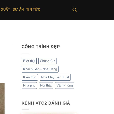
 XUẤT
DỰ ÁN
TIN TỨC
CÔNG TRÌNH ĐẸP
Biệt thự
Chung Cư
Khách Sạn - Nhà Hàng
Kiến trúc
Nhà Máy Sản Xuất
Nhà phố
Nội thất
Văn Phòng
KÊNH VTC2 ĐÁNH GIÁ