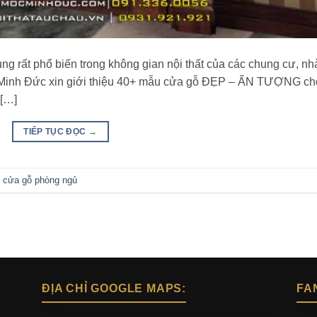
 rất phổ biến trong không gian nội thất của các chung cư, nh
c Minh Đức xin giới thiệu 40+ mẫu cửa gỗ ĐẸP – ẤN TƯỢNG ch
 […]
TIẾP TỤC ĐỌC
→
,
cửa gỗ phòng ngủ
ĐỊA CHỈ GOOGLE MAPS:
FA