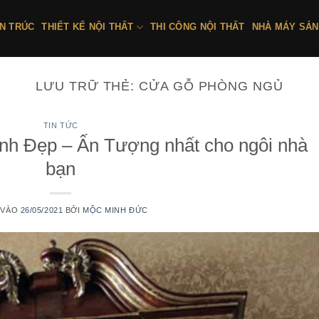
ẾN TRÚC
THIẾT KẾ NỘI THẤT
THI CÔNG NỘI THẤT
NHÀ MÁY SẢN
LƯU TRỮ THẺ:
CỬA GỖ PHÒNG NGỦ
TIN TỨC
h Đẹp – Ấn Tượng nhất cho ngôi nhà
bạn
 VÀO
26/05/2021
BỞI
MỘC MINH ĐỨC