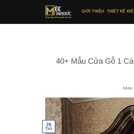
Bỏ
qua
GIỚI THIỆU
THIẾT KẾ KI
nội
dung
40+ Mẫu Cửa Gỗ 1 Cán
ĐĂNG
26
Th5