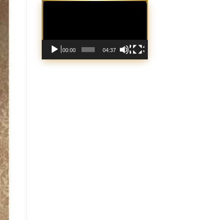
Trình
chơi
Video
00:00
04:37