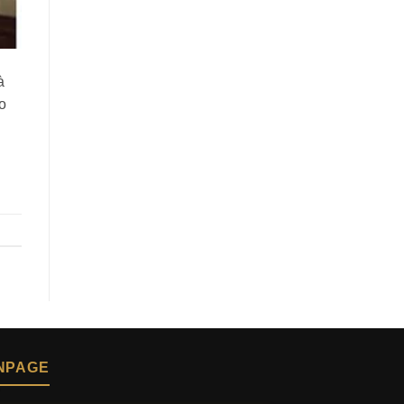
à
o
NPAGE