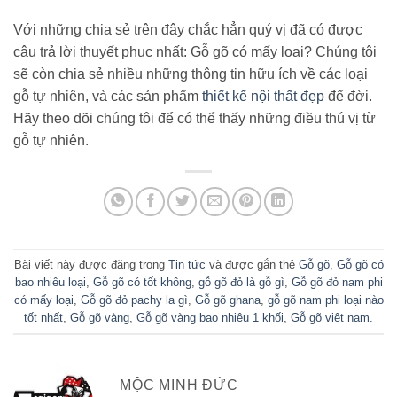
Với những chia sẻ trên đây chắc hẳn quý vị đã có được
câu trả lời thuyết phục nhất: Gỗ gõ có mấy loại? Chúng tôi
sẽ còn chia sẻ nhiều những thông tin hữu ích về các loại
gỗ tự nhiên, và các sản phẩm
thiết kế nội thất đẹp
để đời.
Hãy theo dõi chúng tôi để có thể thấy những điều thú vị từ
gỗ tự nhiên.
Bài viết này được đăng trong
Tin tức
và được gắn thẻ
Gỗ gõ
,
Gỗ gõ có
bao nhiêu loại
,
Gỗ gõ có tốt không
,
gỗ gõ đỏ là gỗ gì
,
Gỗ gõ đỏ nam phi
có mấy loại
,
Gỗ gõ đỏ pachy la gì
,
Gỗ gõ ghana
,
gỗ gõ nam phi loại nào
tốt nhất
,
Gỗ gõ vàng
,
Gỗ gõ vàng bao nhiêu 1 khối
,
Gỗ gõ việt nam
.
MỘC MINH ĐỨC