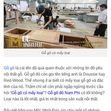
Gỗ gõ có mấy loại
Gỗ gõ
là cái tên đã quá quen thuộc với những tín đồ yêu
nội thất gỗ. Gỗ gõ đỏ còn gọi tên tiếng anh là Doussie hay
Red-Wood. Thế nhưng ít ai biết có mấy loại gỗ gõ và đặc
tính của nó. Thậm chí sẽ còn phải ngập ngừng trước câu
hỏi “
Gỗ gõ có mấy loại
“?
Gỗ gõ đỏ Nam Phi
có tốt không?
Loại nào là tốt nhất, giá trị nhất trong sản xuất nội thất.
Bài viết hôm nay Mộc Minh Đức xin chia một số những