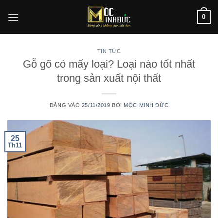
Bỏ
0
qua
nội
dung
TIN TỨC
Gỗ gõ có mấy loại? Loại nào tốt nhất
trong sản xuất nội thất
ĐĂNG VÀO
25/11/2019
BỞI
MỘC MINH ĐỨC
25
Th11