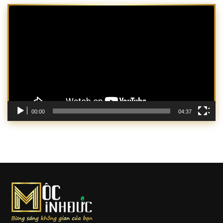
Trình
chơi
Video
00:00
04:37