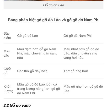
Gỗ gõ đỏ Lào
Bảng phân biệt gỗ gõ đỏ Lào và gỗ gõ đỏ Nam Phi
Đặc
Gỗ gõ đỏ Lào
Gỗ gõ đỏ Nam Phi
điểm
Màu đậm hơn gỗ gõ Nam
Màu nhạt hơn gỗ gõ đỏ
Màu
Phi, màu chuyển dần sang
Lào, dần chuyển sang
sắc
nâu
vàng hơi nâu.
Chất
Các thớ gỗ dầy hơn
Thớ gỗ nhẹ hơn
gỗ
Mẫu gỗ gõ đỏ Lào luôn có
Khối
Mẫu gỗ nhẹ hơn gỗ gõ đỏ
trọng lượng nặng hơn gỗ gõ
Lượng
Lào
đỏ Nam Phi
2.2 Gỗ gõ vàng