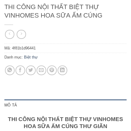
THI CÔNG NỘI THẤT BIỆT THỰ
VINHOMES HOA SỮA ẤM CÚNG
Mã:
4f81b1d96441
Danh mục:
Biệt thự
MÔ TẢ
THI CÔNG NỘI THẤT BIỆT THỰ VINHOMES
HOA SỮA ẤM CÚNG THƯ GIÃN