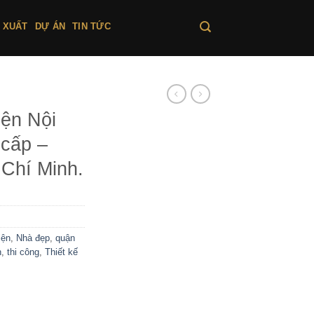
 XUẤT
DỰ ÁN
TIN TỨC
iện Nội
 cấp –
 Chí Minh.
iện
,
Nhà đẹp
,
quận
h
,
thi công
,
Thiết kế