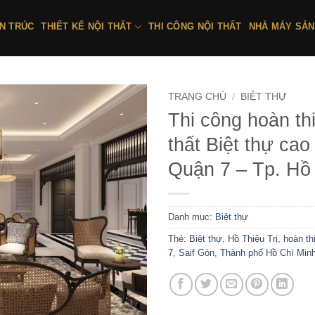
ẾN TRÚC
THIẾT KẾ NỘI THẤT
THI CÔNG NỘI THẤT
NHÀ MÁY SẢN
TRANG CHỦ
/
BIỆT THỰ
Thi công hoàn th
thất Biệt thự cao
Quận 7 – Tp. Hồ
Danh mục:
Biệt thự
Thẻ:
Biệt thự
,
Hồ Thiệu Trị
,
hoàn th
7
,
Saif Gòn
,
Thành phố Hồ Chí Min