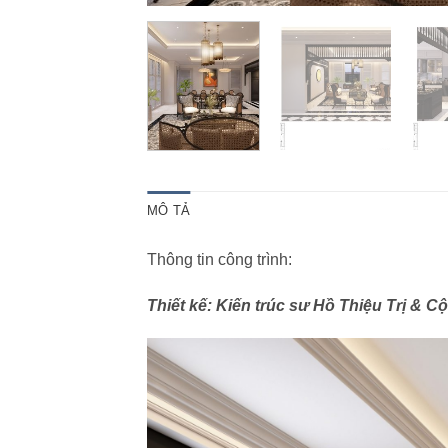
MÔ TẢ
Thông tin công trình:
Thiết kế: Kiến trúc sư Hồ Thiệu Trị & C