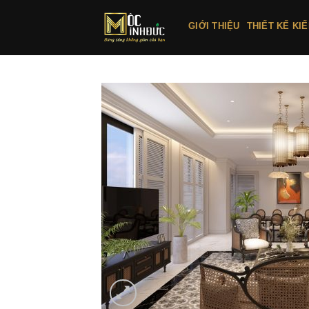
Bỏ
qua
GIỚI THIỆU
THIẾT KẾ KI
nội
dung