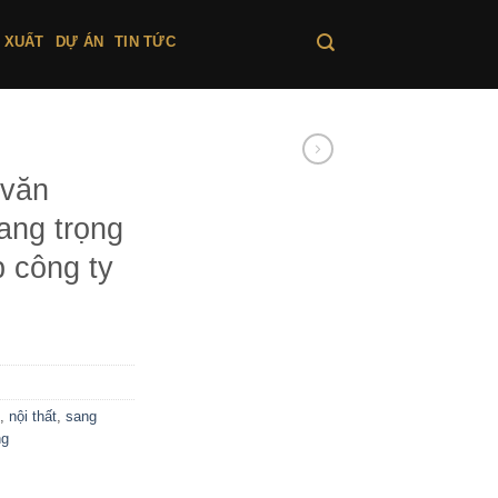
 XUẤT
DỰ ÁN
TIN TỨC
 văn
ang trọng
 công ty
,
nội thất
,
sang
ng