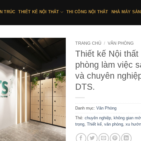
ẾN TRÚC
THIẾT KẾ NỘI THẤT
THI CÔNG NỘI THẤT
NHÀ MÁY SẢN
TRANG CHỦ
/
VĂN PHÒNG
Thiết kế Nội thất
phòng làm việc s
và chuyên nghiệp
DTS.
Danh mục:
Văn Phòng
Thẻ:
chuyên nghiệp
,
không gian mở
trọng
,
Thiết kế
,
văn phòng
,
xu hướ