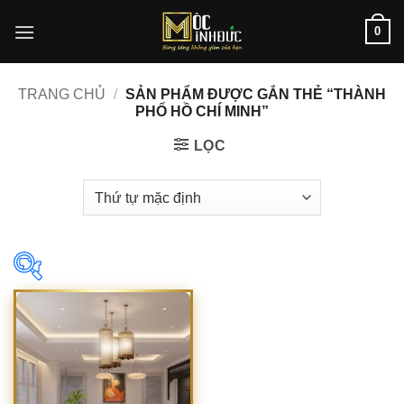
Bỏ
0
qua
nội
dung
TRANG CHỦ
/
SẢN PHẨM ĐƯỢC GẮN THẺ “THÀNH
PHỐ HỒ CHÍ MINH”
LỌC
In stock
On sale
(1)