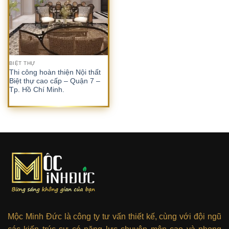
Danh mục sản phẩm
Danh mục sản phẩm
BIỆT THỰ
Thẻ sản phẩm
Thi công hoàn thiện Nội thất
Biệt thự cao cấp – Quận 7 –
Tp. Hồ Chí Minh.
Mộc Minh Đức là công ty tư vấn thiết kế, cùng với đội ngũ