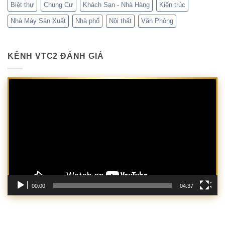
Biệt thự
Chung Cư
Khách Sạn - Nhà Hàng
Kiến trúc
Nhà Máy Sản Xuất
Nhà phố
Nội thất
Văn Phòng
KÊNH VTC2 ĐÁNH GIÁ
Trình
chơi
Video
00:00
04:37