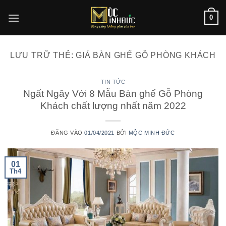
Bỏ
0
qua
nội
dung
LƯU TRỮ THẺ:
GIÁ BÀN GHẾ GỖ PHÒNG KHÁCH
TIN TỨC
Ngất Ngây Với 8 Mẫu Bàn ghế Gỗ Phòng
Khách chất lượng nhất năm 2022
ĐĂNG VÀO
01/04/2021
BỞI
MỘC MINH ĐỨC
01
Th4