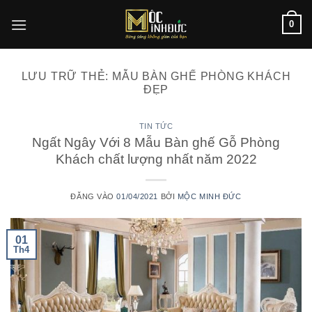
Bỏ
0
qua
nội
dung
LƯU TRỮ THẺ:
MẪU BÀN GHẾ PHÒNG KHÁCH
ĐẸP
TIN TỨC
Ngất Ngây Với 8 Mẫu Bàn ghế Gỗ Phòng
Khách chất lượng nhất năm 2022
ĐĂNG VÀO
01/04/2021
BỞI
MỘC MINH ĐỨC
01
Th4