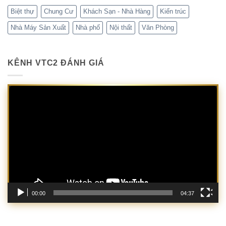
Biệt thự
Chung Cư
Khách Sạn - Nhà Hàng
Kiến trúc
Nhà Máy Sản Xuất
Nhà phố
Nội thất
Văn Phòng
KÊNH VTC2 ĐÁNH GIÁ
Trình
chơi
Video
00:00
04:37