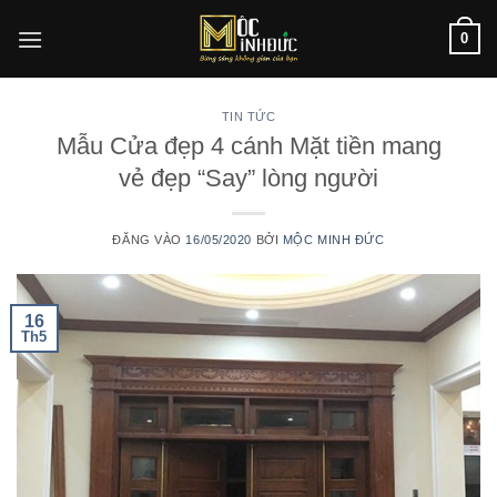
Bỏ
0
qua
nội
dung
TIN TỨC
Mẫu Cửa đẹp 4 cánh Mặt tiền mang
vẻ đẹp “Say” lòng người
ĐĂNG VÀO
16/05/2020
BỞI
MỘC MINH ĐỨC
16
Th5