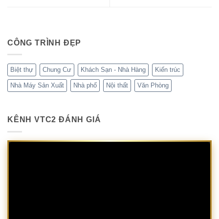
CÔNG TRÌNH ĐẸP
Biệt thự
Chung Cư
Khách Sạn - Nhà Hàng
Kiến trúc
Nhà Máy Sản Xuất
Nhà phố
Nội thất
Văn Phòng
KÊNH VTC2 ĐÁNH GIÁ
Trình
chơi
Video