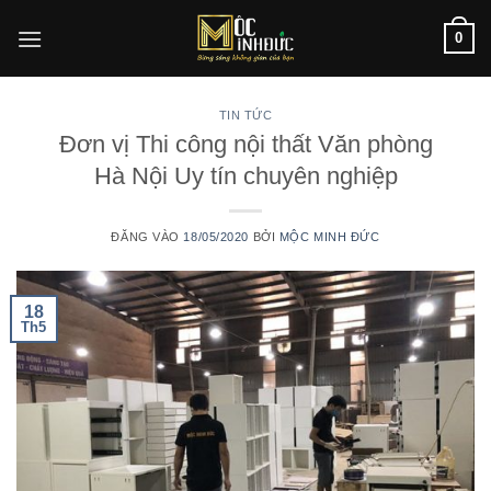
Bỏ
0
qua
nội
dung
TIN TỨC
Đơn vị Thi công nội thất Văn phòng
Hà Nội Uy tín chuyên nghiệp
ĐĂNG VÀO
18/05/2020
BỞI
MỘC MINH ĐỨC
18
Th5