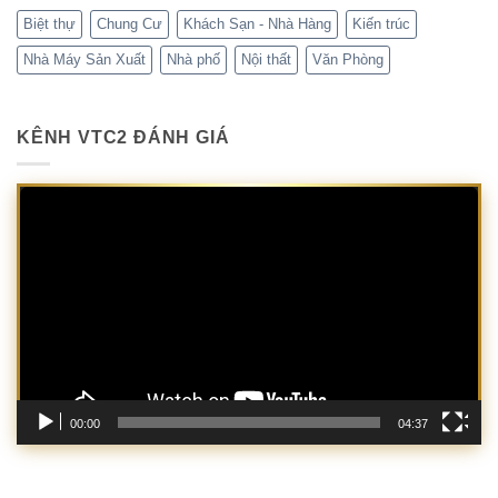
Biệt thự
Chung Cư
Khách Sạn - Nhà Hàng
Kiến trúc
Nhà Máy Sản Xuất
Nhà phố
Nội thất
Văn Phòng
KÊNH VTC2 ĐÁNH GIÁ
Trình
chơi
Video
00:00
04:37