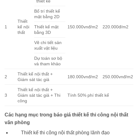
thiết kế
Bố trí thiết kế
mặt bằng 2D
Thiết
1
kế nội
Thiết kế mặt
150.000vnđ/m2
220.000đ/m2
thất
bằng 3D
Vẽ chi tiết sản
xuất vật liệu
Dự toán sơ bộ
và tham khảo
Thiết kế nội thất +
2
180.000vnđ/m2
250.000vnđ/m2
Giám sát tác giả
Thiết kế nội thất +
3
Giám sát tác giả + Thi
Tính 50% phí thiết kế
công
Các hạng mục trong báo giá thiết kế thi công nội thất
văn phòng
Thiết kế thi công nội thất phòng lãnh đạo