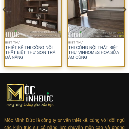
BIỆT THỰ
BIỆT THỰ
THIẾT KẾ THI CÔNG NỘI
THI CÔNG NỘI THẤT BIỆT
THẤT BIỆT THỰ SƠN TRÀ –
THỰ VINHOMES HOA SỮA
ĐÀ NẴNG
ẤM CÚNG
Mộc Minh Đức là công ty tư vấn thiết kế, cùng với đội ngũ
các kiến trúc sư có năng lực chuyên môn cao và phong