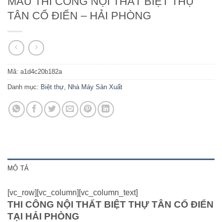
MẪU THI CÔNG NỘI THẤT BIỆT THỰ
TÂN CỔ ĐIỂN – HẢI PHÒNG
Mã:
a1d4c20b182a
Danh mục:
Biệt thự
,
Nhà Máy Sản Xuất
MÔ TẢ
[vc_row][vc_column][vc_column_text]
THI CÔNG NỘI THẤT BIỆT THỰ TÂN CỔ ĐIỂN
TẠI HẢI PHÒNG