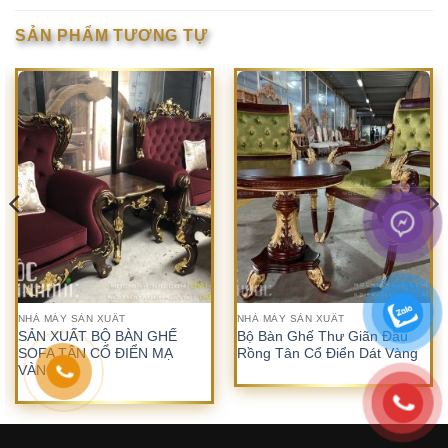
SẢN PHẨM TƯƠNG TỰ
NHÀ MÁY SẢN XUẤT
NHÀ MÁY SẢN XUẤT
SẢN XUẤT BỘ BÀN GHẾ
Bộ Bàn Ghế Thư Giãn Đầu
SOFA TÂN CỔ ĐIỂN MẠ
Rồng Tân Cổ Điển Dát Vàng
VÀNG