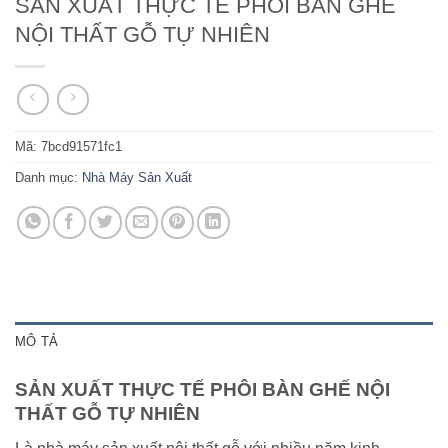
SẢN XUẤT THỰC TẾ PHÔI BÀN GHẾ
NỘI THẤT GỖ TỰ NHIÊN
Mã:
7bcd91571fc1
Danh mục:
Nhà Máy Sản Xuất
MÔ TẢ
SẢN XUẤT THỰC TẾ PHÔI BÀN GHẾ NỘI
THẤT GỖ TỰ NHIÊN