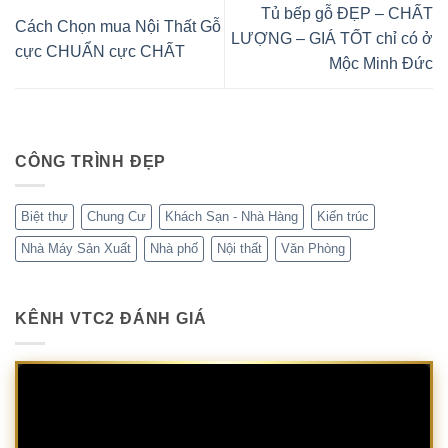
Tủ bếp gỗ ĐẸP – CHẤT
Cách Chọn mua Nội Thất Gỗ
LƯỢNG – GIÁ TỐT chỉ có ở
cực CHUẨN cực CHẤT
Mộc Minh Đức
CÔNG TRÌNH ĐẸP
Biệt thự
Chung Cư
Khách Sạn - Nhà Hàng
Kiến trúc
Nhà Máy Sản Xuất
Nhà phố
Nội thất
Văn Phòng
KÊNH VTC2 ĐÁNH GIÁ
Trình
chơi
Video