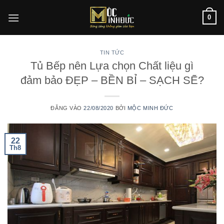
Bỏ
0
qua
nội
dung
TIN TỨC
Tủ Bếp nên Lựa chọn Chất liệu gì
đảm bảo ĐẸP – BỀN BỈ – SẠCH SẼ?
ĐĂNG VÀO
22/08/2020
BỞI
MỘC MINH ĐỨC
22
Th8