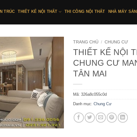
ẾN TRÚC
THIẾT KẾ NỘI THẤT
THI CÔNG NỘI THẤT
NHÀ MÁY SẢN
TRANG CHỦ
/
CHUNG CƯ
THIẾT KẾ NỘI 
CHUNG CƯ MA
TÂN MAI
Mã:
326a8c055c0d
Danh mục:
Chung Cư