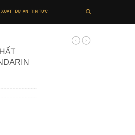
 XUẤT
DỰ ÁN
TIN TỨC
THẤT
NDARIN