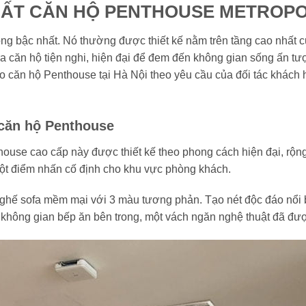
ẤT CĂN HỘ PENTHOUSE METROPOLI
ọng bậc nhất. Nó thường được thiết kế nằm trên tầng cao nhất 
o ra căn hộ tiện nghi, hiện đại để đem đến không gian sống ấn
cho căn hộ Penthouse tại Hà Nội theo yêu cầu của đối tác khác
 căn hộ Penthouse
se cao cấp này được thiết kế theo phong cách hiện đại, rộng t
ột điểm nhấn cố định cho khu vực phòng khách.
ghế sofa mềm mại với 3 màu tương phản. Tạo nét độc đáo nổi b
không gian bếp ăn bên trong, một vách ngăn nghệ thuật đã được