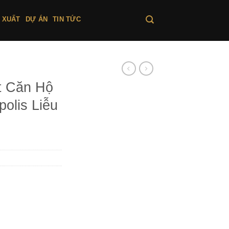
 XUẤT
DỰ ÁN
TIN TỨC
t Căn Hộ
olis Liễu