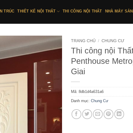
ẾN TRÚC
THIẾT KẾ NỘI THẤT
THI CÔNG NỘI THẤT
NHÀ MÁY SẢN
TRANG CHỦ
/
CHUNG CƯ
Thi công nội Thấ
Penthouse Metrop
Giai
Mã:
8db1d4a631a6
Danh mục:
Chung Cư