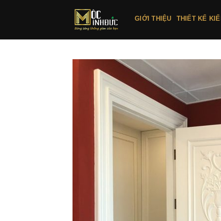
Bỏ
qua
GIỚI THIỆU
THIẾT KẾ KI
nội
dung