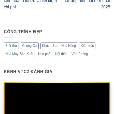
kinh doanh tối ưu và tiết kiệm
cư đẹp hiện đại mới nhất
chi phí
2025
CÔNG TRÌNH ĐẸP
Biệt thự
Chung Cư
Khách Sạn - Nhà Hàng
Kiến trúc
Nhà Máy Sản Xuất
Nhà phố
Nội thất
Văn Phòng
KÊNH VTC2 ĐÁNH GIÁ
Trình
chơi
Video