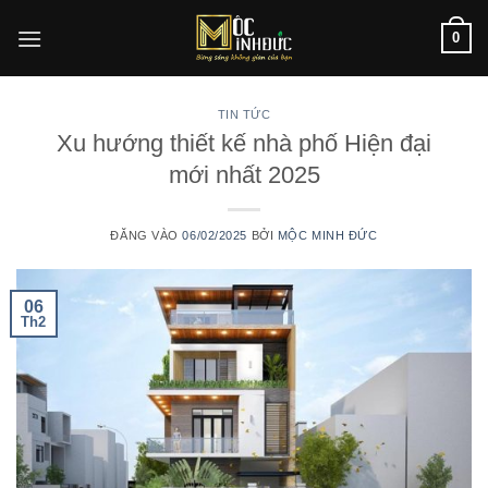
Bỏ
0
qua
nội
dung
TIN TỨC
Xu hướng thiết kế nhà phố Hiện đại
mới nhất 2025
ĐĂNG VÀO
06/02/2025
BỞI
MỘC MINH ĐỨC
06
Th2