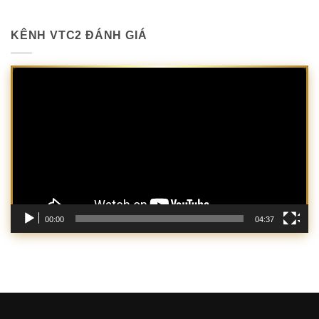
KÊNH VTC2 ĐÁNH GIÁ
Trình
chơi
Video
00:00
04:37