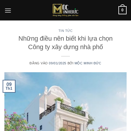
Bỏ
0
qua
nội
dung
TIN TỨC
Những điều nên biết khi lựa chọn
Công ty xây dựng nhà phố
ĐĂNG VÀO
09/01/2025
BỞI
MỘC MINH ĐỨC
09
Th1