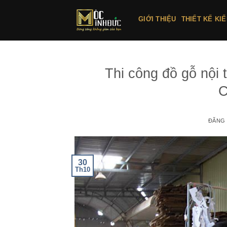
Bỏ
qua
GIỚI THIỆU
THIẾT KẾ KI
nội
dung
Thi công đồ gỗ nội
C
ĐĂNG
30
Th10