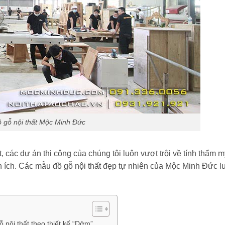
ồ gỗ nội thất Mộc Minh Đức
, các dự án thi công của chúng tôi luôn vượt trội về tính thẩm m
iện ích. Các mẫu đồ gỗ nội thất đẹp tự nhiên của Mộc Minh Đức l
ỗ nội thất theo thiết kế “Dởm”