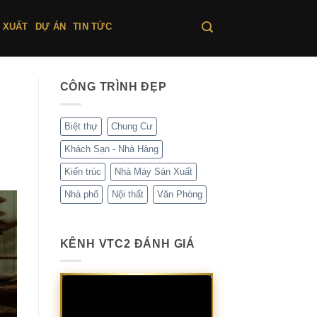
 XUẤT
DỰ ÁN
TIN TỨC
CÔNG TRÌNH ĐẸP
Biệt thự
Chung Cư
Khách Sạn - Nhà Hàng
Kiến trúc
Nhà Máy Sản Xuất
Nhà phố
Nội thất
Văn Phòng
KÊNH VTC2 ĐÁNH GIÁ
Trình
chơi
Video