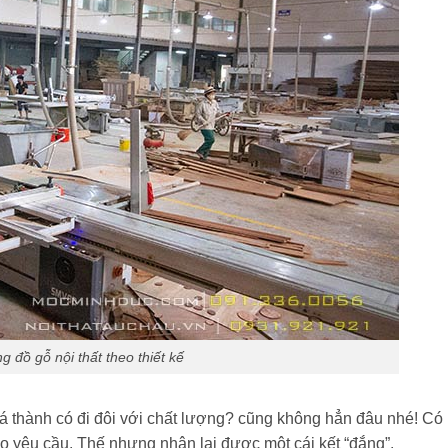
g đồ gỗ nội thất theo thiết kế
Giá thành có đi đôi với chất lượng? cũng không hẳn đâu nhé! Có
eo yêu cầu. Thế nhưng nhận lại được một cái kết “đắng”.