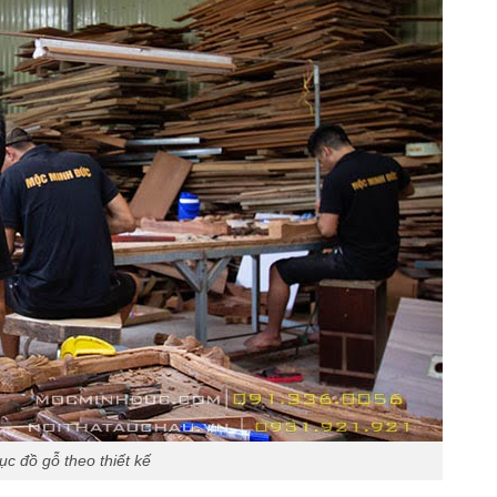
ục đồ gỗ theo thiết kế