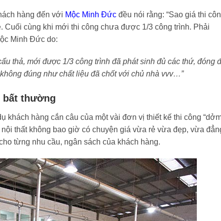
khách hàng đến với
Mộc Minh Đức
đều nói rằng: “Sao giá thi cô
rẻ. Cuối cùng khi mới thi công chưa được 1/3 công trình. Phải
Mộc Minh Đức do:
n cẩu thả, mới được 1/3 công trình đã phát sinh đủ các thứ, đóng 
, không đúng như chất liệu đã chốt với chủ nhà vvv…”
ẻ bất thường
dụ khách hàng cắn câu của một vài đơn vị thiết kế thi công “dởm
ng nội thất không bao giờ có chuyện giá vừa rẻ vừa đẹp, vừa đẳn
 cho từng nhu cầu, ngân sách của khách hàng.