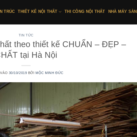
ẾN TRÚC
THIẾT KẾ NỘI THẤT
THI CÔNG NỘI THẤT
NHÀ MÁY SẢN
TIN TỨC
 thất theo thiết kế CHUẨN – ĐẸP –
HẤT tại Hà Nội
 VÀO
30/10/2019
BỞI
MỘC MINH ĐỨC