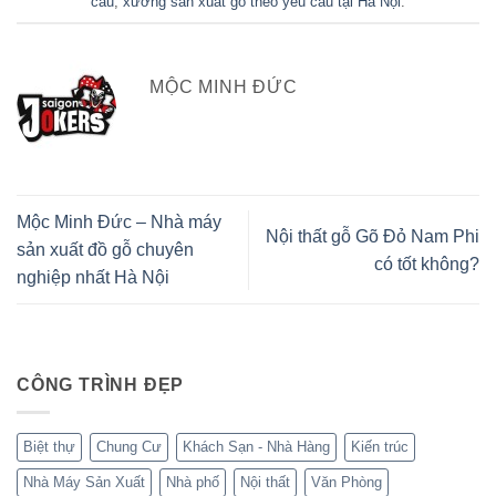
cầu
,
xưởng sản xuất gỗ theo yêu cầu tại Hà Nội
.
MỘC MINH ĐỨC
Mộc Minh Đức – Nhà máy
Nội thất gỗ Gõ Đỏ Nam Phi
sản xuất đồ gỗ chuyên
có tốt không?
nghiệp nhất Hà Nội
CÔNG TRÌNH ĐẸP
Biệt thự
Chung Cư
Khách Sạn - Nhà Hàng
Kiến trúc
Nhà Máy Sản Xuất
Nhà phố
Nội thất
Văn Phòng