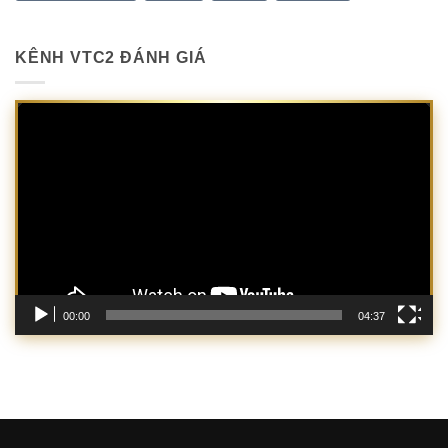
KÊNH VTC2 ĐÁNH GIÁ
Trình
chơi
Video
00:00
04:37