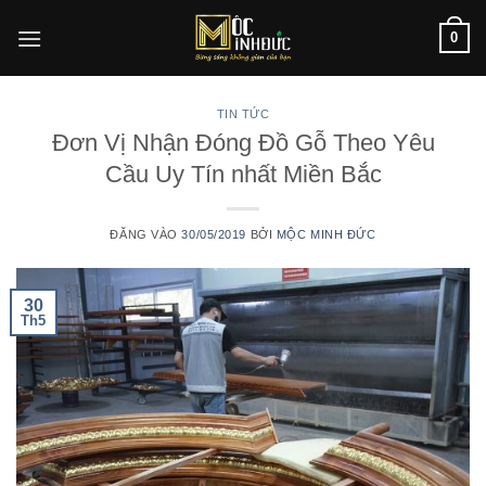
Bỏ
0
qua
nội
dung
TIN TỨC
Đơn Vị Nhận Đóng Đồ Gỗ Theo Yêu
Cầu Uy Tín nhất Miền Bắc
ĐĂNG VÀO
30/05/2019
BỞI
MỘC MINH ĐỨC
30
Th5