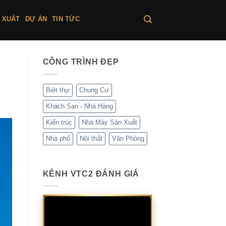
 XUẤT
DỰ ÁN
TIN TỨC
CÔNG TRÌNH ĐẸP
Biệt thự
Chung Cư
Khách Sạn - Nhà Hàng
Kiến trúc
Nhà Máy Sản Xuất
Nhà phố
Nội thất
Văn Phòng
KÊNH VTC2 ĐÁNH GIÁ
Trình
chơi
Video