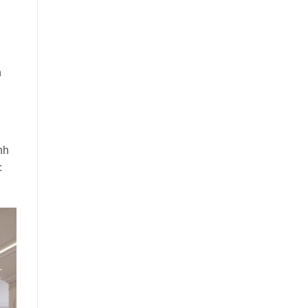
h
nh
c