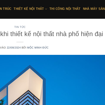
ẾN TRÚC
THIẾT KẾ NỘI THẤT
THI CÔNG NỘI THẤT
NHÀ MÁY SẢN
TIN TỨC
hi thiết kế nội thất nhà phố hiện đại
 VÀO
22/08/2024
BỞI
MỘC MINH ĐỨC