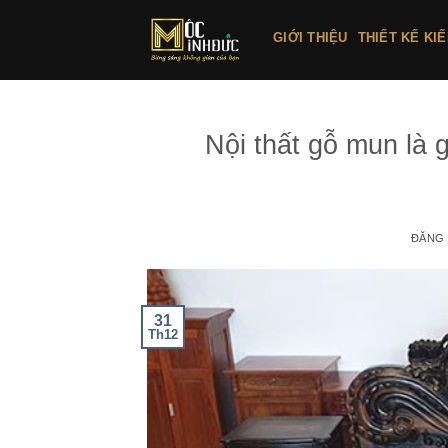
Bỏ
qua
GIỚI THIỆU
THIẾT KẾ KI
nội
dung
Nội thất gỗ mun là 
ĐĂNG
31
Th12