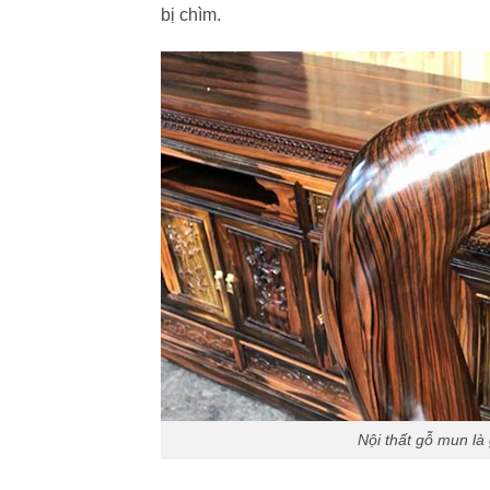
bị chìm.
Nội thất gỗ mun là g