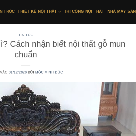
ẾN TRÚC
THIẾT KẾ NỘI THẤT
THI CÔNG NỘI THẤT
NHÀ MÁY SẢN
TIN TỨC
gì? Cách nhận biết nội thất gỗ mun
chuẩn
 VÀO
31/12/2020
BỞI
MỘC MINH ĐỨC