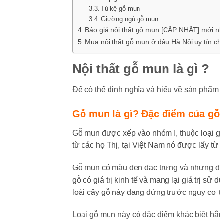
Tủ kệ gỗ mun
Giường ngủ gỗ mun
Báo giá nội thất gỗ mun [CẬP NHẬT] mới n
Mua nội thất gỗ mun ở đâu Hà Nội uy tín c
Nội thất gỗ mun là gì ?
Để có thể định nghĩa và hiểu về sản phẩm g
Gỗ mun là gì? Đặc điểm của g
Gỗ mun được xếp vào nhóm I, thuộc loại g
từ các họ Thị, tại Việt Nam nó được lấy t
Gỗ mun có màu đen đặc trưng và những đư
gỗ có giá trị kinh tế và mang lại giá trị sử
loài cây gỗ này đang đứng trước nguy cơ 
Loại gỗ mun này có đặc điểm khác biệt hẳn