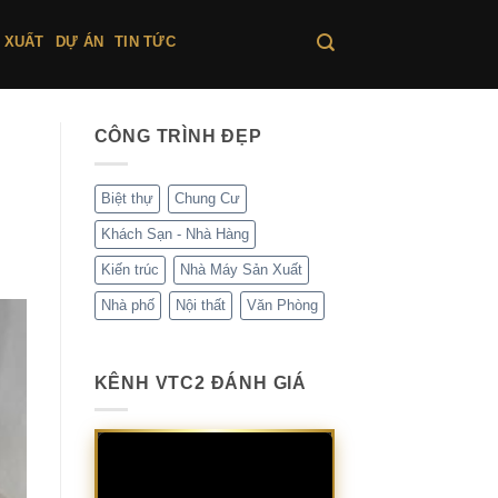
 XUẤT
DỰ ÁN
TIN TỨC
CÔNG TRÌNH ĐẸP
Biệt thự
Chung Cư
Khách Sạn - Nhà Hàng
Kiến trúc
Nhà Máy Sản Xuất
Nhà phố
Nội thất
Văn Phòng
KÊNH VTC2 ĐÁNH GIÁ
Trình
chơi
Video