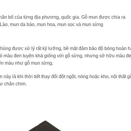
ân bố của từng địa phương, quốc gia. Gỗ mun được chia ra
 Lào, mun da báo, mun hoa, mun sọc và mun sừng
chúng được xử lý rất kỹ lưỡng, bề mặt đảm bảo độ bóng hoàn 
 có màu đen tuyền khá giống với gỗ sừng, nhưng sở hữu màu đ
yển màu như gỗ mun sừng.
ày là khi thời tiết thay đổi đột ngột, nóng hoặc kho, nội thất g
hư chân chim.