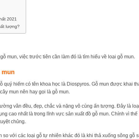
hất 2021
hất lượng?
ỗ mun, việc trước tiên cần làm đó là tìm hiểu về loại gỗ mun.
ỗ mun
ỗ quý hiếm có tên khoa học là Diospyros. Gỗ mun được khai th
ừ cây mun nên hay gọi là gỗ mun.
ờng vân đều, đẹp, chắc và nặng vô cùng ấn tượng. Đây là loạ
 dụng cao nhất là trong lĩnh vực sản xuất đồ gỗ mun. Chính vì thế
tuyệt chủng.
 so với các loại gỗ tự nhiên khác đó là khi thả xuống sông gỗ 