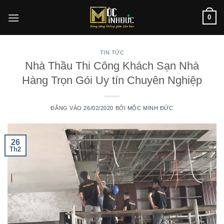
Bỏ
0
qua
nội
dung
TIN TỨC
Nhà Thầu Thi Công Khách Sạn Nhà
Hàng Trọn Gói Uy tín Chuyên Nghiệp
ĐĂNG VÀO
26/02/2020
BỞI
MỘC MINH ĐỨC
26
Th2