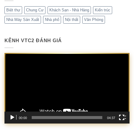
Biệt thự
Chung Cư
Khách Sạn - Nhà Hàng
Kiến trúc
Nhà Máy Sản Xuất
Nhà phố
Nội thất
Văn Phòng
KÊNH VTC2 ĐÁNH GIÁ
Trình
chơi
Video
00:00
04:37