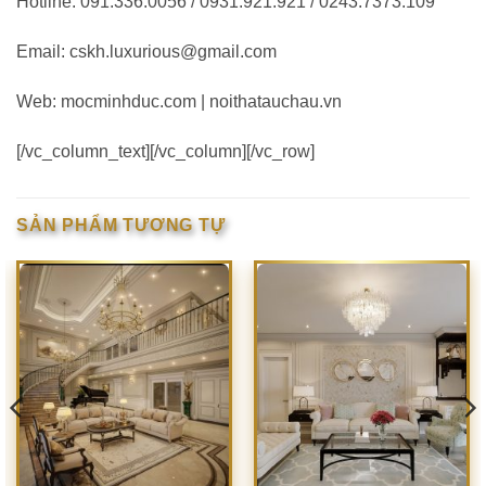
Hotline: 091.336.0056 / 0931.921.921 / 0243.7373.109
Email: cskh.luxurious@gmail.com
Web: mocminhduc.com | noithatauchau.vn
[/vc_column_text][/vc_column][/vc_row]
SẢN PHẨM TƯƠNG TỰ