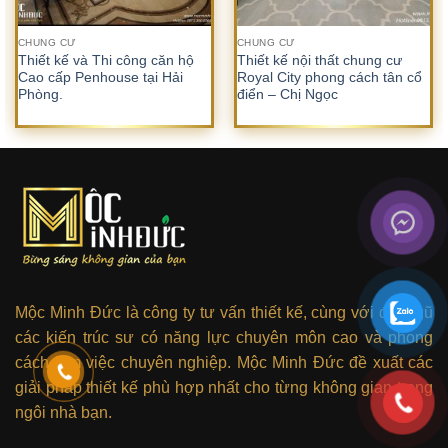
CHUNG CƯ
CHUNG CƯ
Thiết kế và Thi công căn hộ
Thiết kế nội thất chung cư
Cao cấp Penhouse tại Hải
Royal City phong cách tân cổ
Phòng.
điển – Chị Ngọc
Mộc Minh Đức là công ty tư vấn thiết kế, cùng với đội ngũ
các kiến trúc sư có năng lực chuyên môn cao và phong
cách làm việc chuyên nghiệp. Mộc Minh Đức đề xuất các
giải pháp thiết kế phù hợp nhất cho từng không gian trong
ngôi nhà bạn.