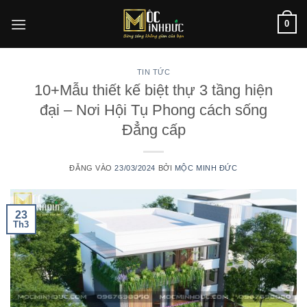
Bỏ
0
qua
nội
dung
TIN TỨC
10+Mẫu thiết kế biệt thự 3 tầng hiện
đại – Nơi Hội Tụ Phong cách sống
Đẳng cấp
ĐĂNG VÀO
23/03/2024
BỞI
MỘC MINH ĐỨC
23
Th3