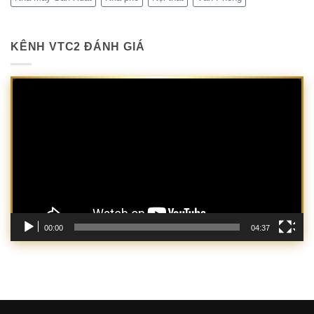
KÊNH VTC2 ĐÁNH GIÁ
Trình
chơi
Video
00:00
04:37