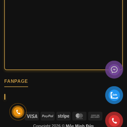
FANPAGE
Visa
PayPal
Stripe
MasterCard
Cash
On
Copyright 2026 ©
Mộc Minh Đức