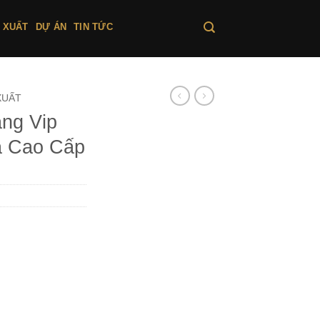
 XUẤT
DỰ ÁN
TIN TỨC
XUẤT
ng Vip
a Cao Cấp