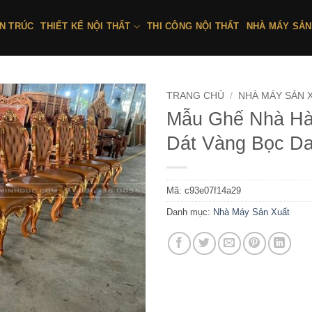
ẾN TRÚC
THIẾT KẾ NỘI THẤT
THI CÔNG NỘI THẤT
NHÀ MÁY SẢN
TRANG CHỦ
/
NHÀ MÁY SẢN 
Mẫu Ghế Nhà Hà
Dát Vàng Bọc D
Mã:
c93e07f14a29
Danh mục:
Nhà Máy Sản Xuất