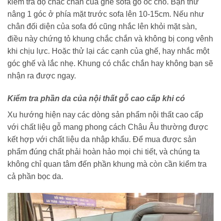
kiểm tra độ chắc chắn của ghế sofa gỗ óc chó. Bạn thử
nâng 1 góc ở phía mặt trước sofa lên 10-15cm. Nếu như
chân đối diện của sofa đó cũng nhắc lên khỏi mặt sàn,
điều này chứng tỏ khung chắc chắn và không bị cong vênh
khi chịu lực. Hoặc thử lại các cạnh của ghế, hay nhắc một
góc ghế và lắc nhẹ. Khung có chắc chắn hay không bạn sẽ
nhận ra được ngay.
Kiểm tra phần da của nội thất gỗ cao cấp khi có
Xu hướng hiện nay các dòng sản phẩm nội thất cao cấp
với chất liệu gỗ mang phong cách Châu Âu thường được
kết hợp với chất liệu da nhập khẩu. Để mua được sản
phẩm đúng chất phải hoàn hảo mọi chi tiết, và chúng ta
không chỉ quan tâm đến phần khung mà còn cần kiểm tra
cả phần bọc da.