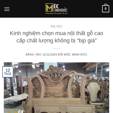
Bỏ
0
qua
nội
dung
TIN TỨC
Kinh nghiệm chọn mua nội thất gỗ cao
cấp chất lượng không bị “bịp giá”
ĐĂNG VÀO
12/11/2020
BỞI
MỘC MINH ĐỨC
12
Th11