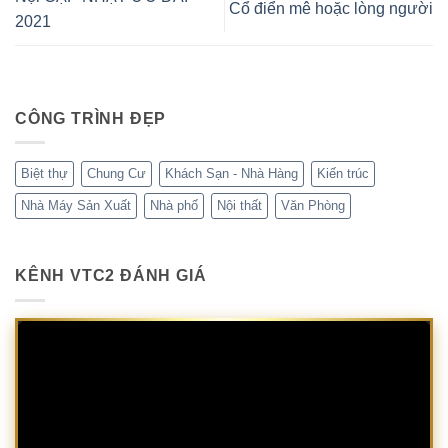
Cổ điển mê hoặc lòng người
2021
CÔNG TRÌNH ĐẸP
Biệt thự
Chung Cư
Khách Sạn - Nhà Hàng
Kiến trúc
Nhà Máy Sản Xuất
Nhà phố
Nội thất
Văn Phòng
KÊNH VTC2 ĐÁNH GIÁ
Trình
chơi
Video