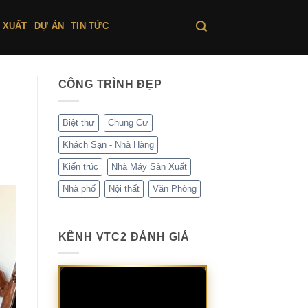
 XUẤT
DỰ ÁN
TIN TỨC
CÔNG TRÌNH ĐẸP
Biệt thự
Chung Cư
Khách Sạn - Nhà Hàng
Kiến trúc
Nhà Máy Sản Xuất
Nhà phố
Nội thất
Văn Phòng
KÊNH VTC2 ĐÁNH GIÁ
Trình
chơi
Video