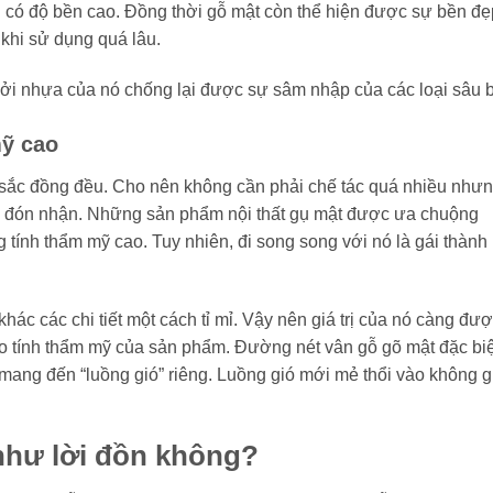
n có độ bền cao. Đồng thời gỗ mật còn thể hiện được sự bền đẹ
khi sử dụng quá lâu.
ởi nhựa của nó chống lại được sự sâm nhập của các loại sâu 
mỹ cao
sắc đồng đều. Cho nên không cần phải chế tác quá nhiều như
 đón nhận. Những sản phẩm nội thất gụ mật được ưa chuộng
tính thẩm mỹ cao. Tuy nhiên, đi song song với nó là gái thành
khác các chi tiết một cách tỉ mỉ. Vậy nên giá trị của nó càng đư
o tính thẩm mỹ của sản phẩm. Đường nét vân gỗ gõ mật đặc biệ
ang đến “luồng gió” riêng. Luồng gió mới mẻ thổi vào không g
 như lời đồn không?