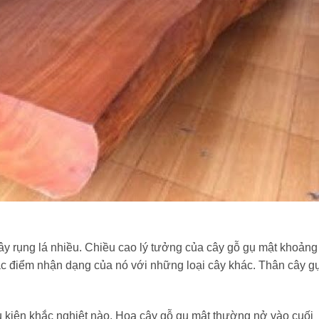
ây rụng lá nhiều. Chiều cao lý tưởng của cây gỗ gụ mật khoảng
c điểm nhận dạng của nó với những loại cây khác. Thân cây g
u kiện khắc nghiệt nào. Hoa cây gỗ gụ mật thường nở vào cuối