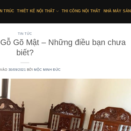
ẾN TRÚC
THIẾT KẾ NỘI THẤT
THI CÔNG NỘI THẤT
NHÀ MÁY SẢN
TIN TỨC
 Gỗ Gõ Mật – Những điều bạn chưa
biết?
 VÀO
30/09/2021
BỞI
MỘC MINH ĐỨC