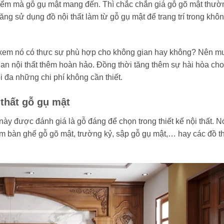
iểm mà gỗ gụ mật mang đến. Thì chắc chắn giá gỗ gõ mật thườ
ng sử dụng đồ nội thất làm từ gỗ gụ mật để trang trí trong khô
 xem nó có thực sự phù hợp cho không gian hay không? Nên m
ian nội thất thêm hoàn hảo. Đồng thời tăng thêm sự hài hòa cho
i đa những chi phí không cần thiết.
thất gỗ gụ mật
này được đánh giá là gỗ đáng để chọn trong thiết kế nội thất. N
àm bàn ghế gỗ gõ mật, trường kỷ, sập gỗ gụ mật,… hay các đồ t