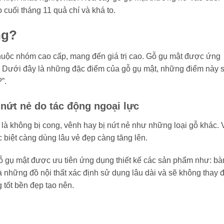
 cuối tháng 11 quả chí và khá to.
ng?
 thuộc nhóm cao cấp, mang đến giá trị cao. Gỗ gụ mật được ứng
ất. Dưới đây là những đặc điểm của gỗ gụ mật, những điểm này 
”.
nứt nẻ do tác động ngoại lực
 là không bị cong, vênh hay bị nứt nẻ như những loại gỗ khác.
c biệt càng dùng lâu vẻ đẹp càng tăng lên.
gỗ gụ mật được ưu tiên ứng dụng thiết kế các sản phẩm như: bà
những đồ nội thất xác định sử dụng lâu dài và sẽ không thay đ
 tốt bền đẹp tạo nên.