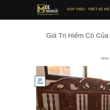
Bỏ
qua
GIỚI THIỆU
THIẾT KẾ KI
nội
dung
Giá Trị Hiếm Có Của
ĐĂNG
30
Th9