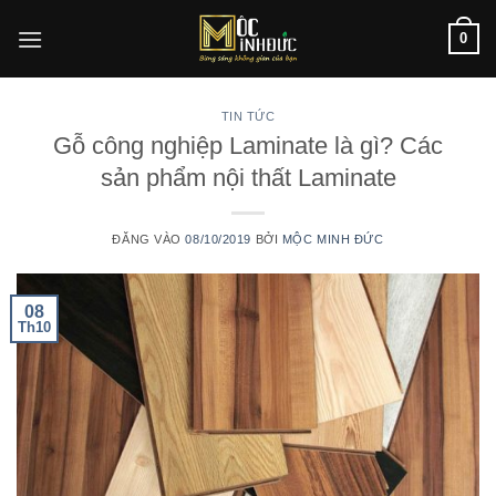
Bỏ
0
qua
nội
dung
TIN TỨC
Gỗ công nghiệp Laminate là gì? Các
sản phẩm nội thất Laminate
ĐĂNG VÀO
08/10/2019
BỞI
MỘC MINH ĐỨC
08
Th10