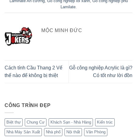
Laminate An cường
,
Gỗ công nghiệp lõi xanh
,
Gỗ công nghiệp phủ
Lamilate
.
MỘC MINH ĐỨC
Cách tính Cầu Thang 2 Vế
Gỗ công nghiệp Acrylic là gì?
thế nào để không bị thiệt
Có tốt như lời đồn
CÔNG TRÌNH ĐẸP
Biệt thự
Chung Cư
Khách Sạn - Nhà Hàng
Kiến trúc
Nhà Máy Sản Xuất
Nhà phố
Nội thất
Văn Phòng