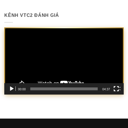
KÊNH VTC2 ĐÁNH GIÁ
Trình
chơi
Video
00:00
04:37