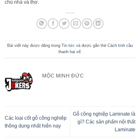
chủ nhà và thợ.
Bài viết này được đăng trong
Tin tức
và được gắn thẻ
Cách tính cầu
thanh hai vế
.
MỘC MINH ĐỨC
Gỗ công nghiệp Laminate là
Các loại cốt gỗ công nghiệp
gì? Các sản phẩm nội thất
thông dụng nhất hiện nay
Laminate