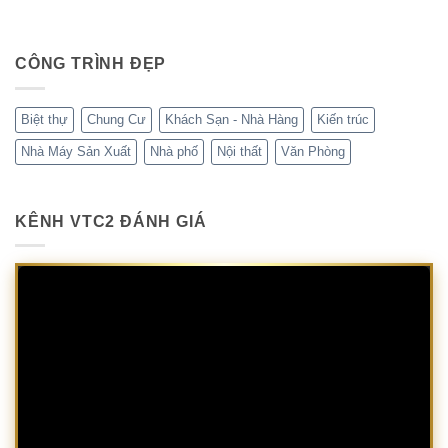
CÔNG TRÌNH ĐẸP
Biệt thự
Chung Cư
Khách Sạn - Nhà Hàng
Kiến trúc
Nhà Máy Sản Xuất
Nhà phố
Nội thất
Văn Phòng
KÊNH VTC2 ĐÁNH GIÁ
Trình
chơi
Video