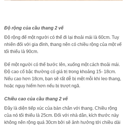
Độ rộng của cầu thang 2 vế
Độ rộng để một người có thể đi lại thoải mái là 60cm. Tuy
nhiên đối với gia đình, thang nên có chiều rộng của một vế
tối thiểu là 90cm.
Để một người có thể bước lên, xuống một cách thoải mái.
Độ cao cổ bậc thường có giá trị trong khoảng 15- 18cm.
Nếu cao hơn 18cm, bạn sẽ rất dễ bị mệt mỗi khi leo thang,
hoặc nguy hiểm hơn nếu bị trượt ngã.
Chiều cao của cầu thang 2 vế
Đây là diện tiếp xúc của bàn chân với thang. Chiều rộng
của nó tối thiểu là 25cm. Đối với nhà dân, kích thước này
không nên rộng quá 30cm bởi sẽ ảnh hưởng tới chiều dài