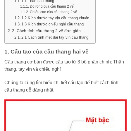
1.1 Thân cầu thang
Độ rộng của cầu thang 2 vế
Chiều cao của cầu thang 2 vế
1.2 Kích thước tay vịn cầu thang chuẩn
1.3 Kích thước chiếu nghỉ cầu thang
2. Cách tính cầu thang 2 vế đơn giản
2.1 Cách tính mét dài tay vịn cầu thang
1. Cấu tạo của cầu thang hai vế
Cầu thang cơ bản được cấu tạo từ 3 bộ phận chính: Thân
thang, tay vịn và chiếu nghỉ
Chúng ta cùng tìm hiểu chi tiết cấu tạo để biết cách tính
cầu thang dễ dàng nhất.