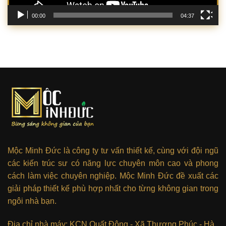
00:00
04:37
Mộc Minh Đức là công ty tư vấn thiết kế, cùng với đội ngũ
các kiến trúc sư có năng lực chuyên môn cao và phong
cách làm việc chuyên nghiệp. Mộc Minh Đức đề xuất các
giải pháp thiết kế phù hợp nhất cho từng không gian trong
ngôi nhà bạn.
Địa chỉ nhà máy: KCN Quất Động - Xã Thượng Phúc - Hà