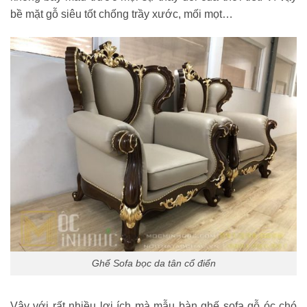
bề mặt gỗ siêu tốt chống trầy xước, mối mọt…
Ghế Sofa bọc da tân cổ điển
Vậy với rất nhiều lợi ích mà mẫu bàn ghế sofa gỗ óc chó