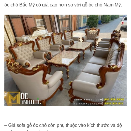
óc chó Bắc Mỹ có giá cao hơn so với gỗ óc chó Nam Mỹ.
– Giá sofa gỗ óc chó còn phụ thuộc vào kích thước và độ