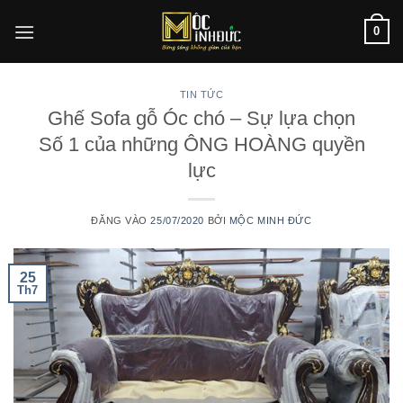
Bỏ
0
qua
nội
dung
TIN TỨC
Ghế Sofa gỗ Óc chó – Sự lựa chọn
Số 1 của những ÔNG HOÀNG quyền
lực
ĐĂNG VÀO
25/07/2020
BỞI
MỘC MINH ĐỨC
25
Th7