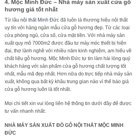
4. Mộc Minh Đức – Nhà máy sản xuất cửa gỗ
hương giá tốt nhất
Từ lâu
nội thất Minh Đức
đã luôn là thương hiệu nội thất
uy tín với hàng ngàn mẫu cửa gỗ hương đẹp. Từ các loại
cửa phòng ngủ, cửa sổ, cửa mặt tiền. Với nhà máy sản
xuất quy mô 7000m2 được đầu tư máy móc thiết bị hiện
đại, thợ lành nghề với nhiều năm kinh nghiệm, am hiểu về
chất liệu gỗ hương. Mộc Minh Đức tự tin làm hài lòng quý
khách hàng với sản phẩm cửa gỗ hương chất lượng tốt
nhất, mẫu mã đẹp nhất. Hơn nữa do trực tiếp nhà máy sản
xuất, không qua bất kỳ khâu trung gian nào vì thế báo giá
cửa gỗ hương luôn là tốt nhất.
Mọi chi tiết xin vui lòng liên hệ thông tin dưới đây để được
tư vấn nhanh nhất:
NHÀ MÁY SẢN XUẤT ĐỒ GỖ NỘI THẤT MỘC MINH
ĐỨC