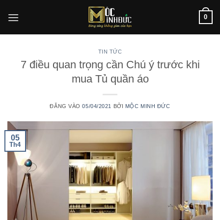
Bỏ
0
qua
nội
dung
TIN TỨC
7 điều quan trọng cần Chú ý trước khi
mua Tủ quần áo
ĐĂNG VÀO
05/04/2021
BỞI
MỘC MINH ĐỨC
05
Th4