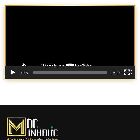
Trình
chơi
Video
00:00
04:37