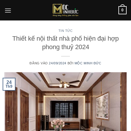
Bỏ
0
qua
nội
dung
TIN TỨC
Thiết kế nội thất nhà phố hiện đại hợp
phong thuỷ 2024
ĐĂNG VÀO
24/09/2024
BỞI
MỘC MINH ĐỨC
24
Th9