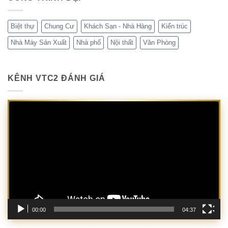
Biệt thự
Chung Cư
Khách Sạn - Nhà Hàng
Kiến trúc
Nhà Máy Sản Xuất
Nhà phố
Nội thất
Văn Phòng
KÊNH VTC2 ĐÁNH GIÁ
Trình
chơi
Video
00:00
04:37