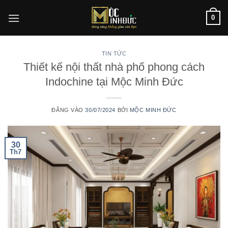
Bỏ
0
qua
nội
dung
TIN TỨC
Thiết kế nội thất nhà phố phong cách
Indochine tại Mộc Minh Đức
ĐĂNG VÀO
30/07/2024
BỞI
MỘC MINH ĐỨC
30
Th7