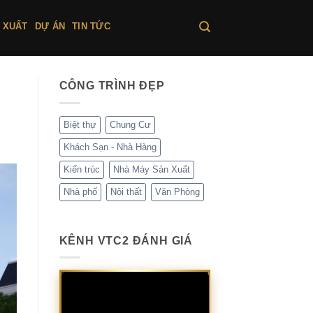
 XUẤT
DỰ ÁN
TIN TỨC
CÔNG TRÌNH ĐẸP
Biệt thự
Chung Cư
Khách Sạn - Nhà Hàng
Kiến trúc
Nhà Máy Sản Xuất
Nhà phố
Nội thất
Văn Phòng
KÊNH VTC2 ĐÁNH GIÁ
Trình
chơi
Video