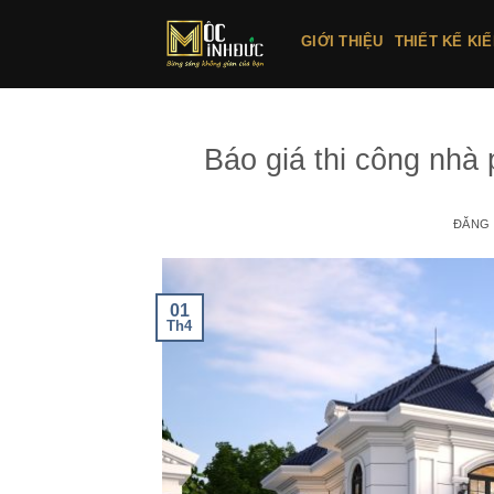
Bỏ
qua
GIỚI THIỆU
THIẾT KẾ KI
nội
dung
Báo giá thi công nhà 
ĐĂNG
01
Th4