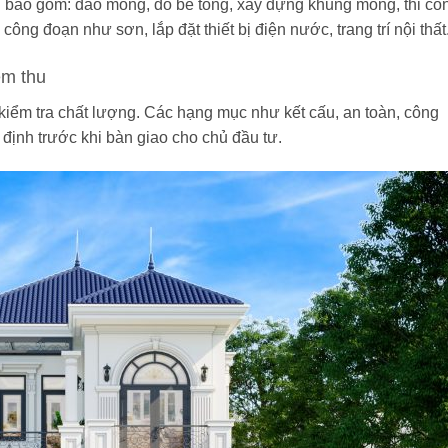
nh bao gồm: đào móng, đổ bê tông, xây dựng khung móng, thi cô
công đoạn như sơn, lắp đặt thiết bị điện nước, trang trí nội thất
ệm thu
 kiểm tra chất lượng. Các hạng mục như kết cấu, an toàn, công
ịnh trước khi bàn giao cho chủ đầu tư.