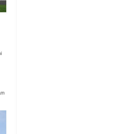
i
đảm