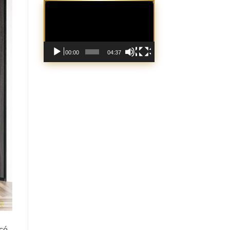
Trình
chơi
Video
00:00
04:37
 có