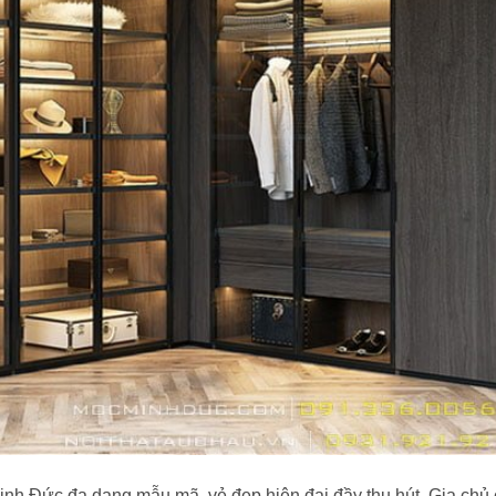
nh Đức đa dạng mẫu mã, vẻ đẹp hiện đại đầy thu hút. Gia chủ