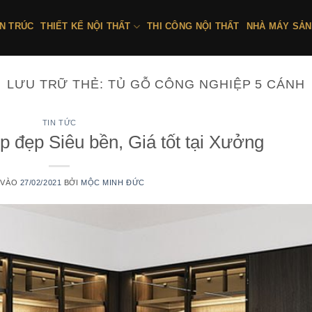
ẾN TRÚC
THIẾT KẾ NỘI THẤT
THI CÔNG NỘI THẤT
NHÀ MÁY SẢN
LƯU TRỮ THẺ:
TỦ GỖ CÔNG NGHIỆP 5 CÁNH
TIN TỨC
 đẹp Siêu bền, Giá tốt tại Xưởng
 VÀO
27/02/2021
BỞI
MỘC MINH ĐỨC