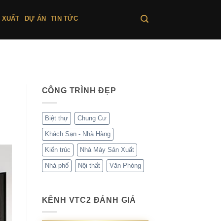
 XUẤT
DỰ ÁN
TIN TỨC
CÔNG TRÌNH ĐẸP
Biệt thự
Chung Cư
Khách Sạn - Nhà Hàng
Kiến trúc
Nhà Máy Sản Xuất
Nhà phố
Nội thất
Văn Phòng
KÊNH VTC2 ĐÁNH GIÁ